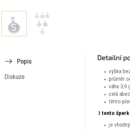
Detailní p
Popis
výška bez
Diskuze
průměr o
váha 3,9 
celá abec
tímto pís
I tento šperk
je vhodný