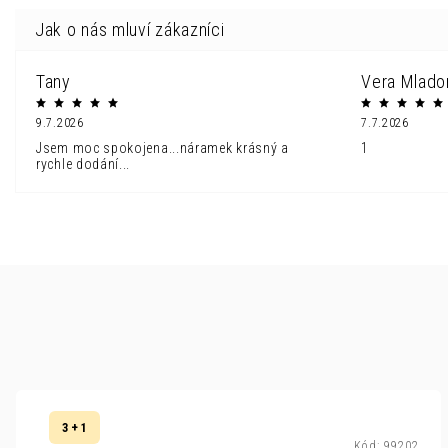
Tany
Vera Mlado
9.7.2026
7.7.2026
Jsem moc spokojena...náramek krásný a
1
rychle dodání...
3 + 1
Kód:
99202