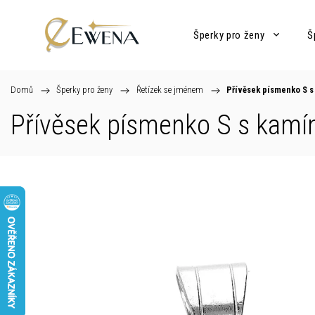
Šperky pro ženy
Š
Domů
/
Šperky pro ženy
/
Řetízek se jménem
/
Přívěsek písmenko S 
Přívěsek písmenko S s kam