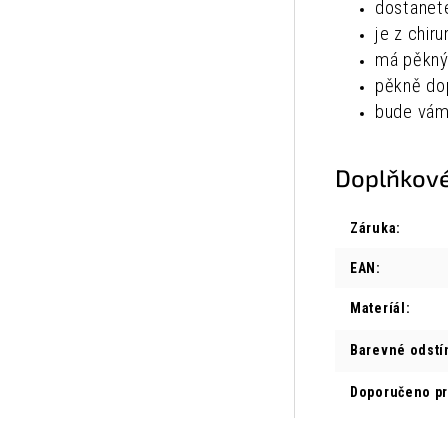
dostanet
je z chiru
má pěkný
pěkně dop
bude vám
Doplňkové
Záruka
:
EAN
:
Materíál
:
Barevné odstí
Doporučeno p