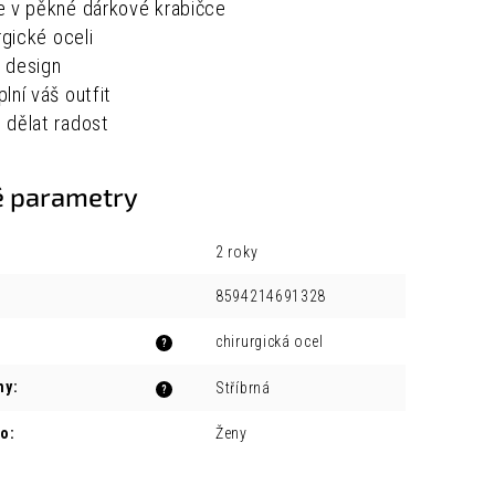
e v pěkné dárkové krabičce
rgické oceli
 design
lní váš outfit
 dělat radost
 parametry
2 roky
8594214691328
chirurgická ocel
?
ny
:
Stříbrná
?
ro
:
Ženy