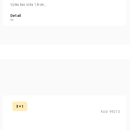
Výška bez očka 1,8 cm,...
Detail
3 + 1
Kód:
99213