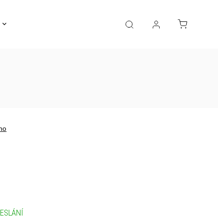
Gravírování
Pro děti
Výprodej
Bižuterie
no
ESLÁNÍ