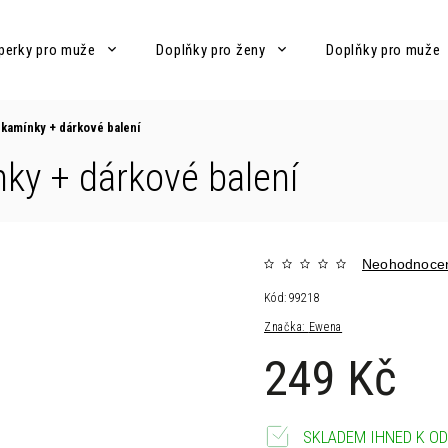
perky pro muže
Doplňky pro ženy
Doplňky pro muže
s kamínky
+ dárkové balení
ínky
+ dárkové balení
Neohodnoce
Kód:
99218
Značka:
Ewena
249 Kč
SKLADEM IHNED K OD