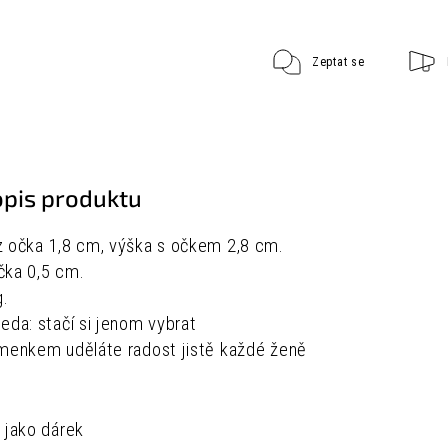
Zeptat se
opis produktu
 očka 1,8 cm, výška s očkem 2,8 cm.
čka 0,5 cm.
g.
eda: stačí si jenom vybrat
menkem uděláte radost jistě každé ženě
 jako dárek