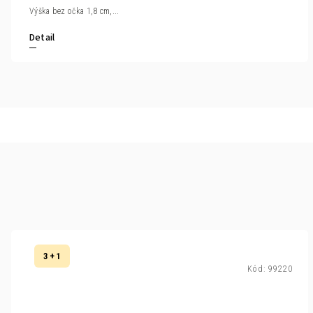
Výška bez očka 1,8 cm,...
Detail
3 + 1
Kód:
99220