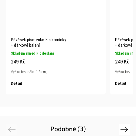
Přívěsek písmenko B s kamínky
Přívěsek pí
+ dárkové balení
+ dárkové b
Skladem ihned k odeslání
Skladem ihn
249 Kč
249 Kč
Výška bez očka 1,8 cm,...
Výška bez očk
Detail
Detail
Podobné (3)
Previous
Next