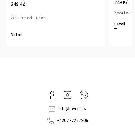
249 Kč
249 Kč
Výška bez očk
Výška bez očka 1,8 cm,...
Detail
Detail
Facebook
Instagram
Whatsapp
info
@
ewena.cz
+420777257306