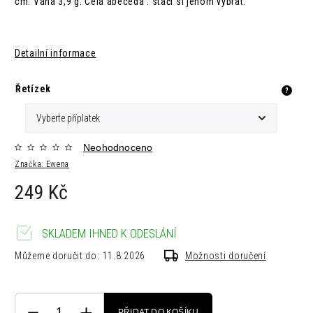
cm. Váha 3,9 g. Celá abeceda : stačí si jenom vybrat.
Detailní informace
Řetízek
?
Neohodnoceno
Značka:
Ewena
249 Kč
SKLADEM IHNED K ODESLÁNÍ
Můžeme doručit do:
11.8.2026
Možnosti doručení
PŘIDAT DO KOŠÍKU