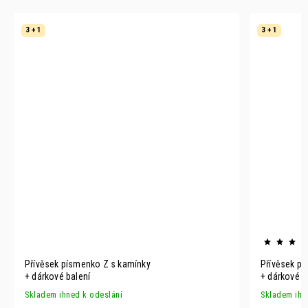
3 + 1
3 + 1
Přívěsek písmenko Z s kamínky
Přívěsek p
+ dárkové balení
+ dárkové b
Skladem ihned k odeslání
Skladem ihn