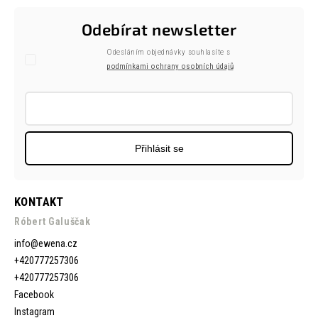
Odebírat newsletter
Odesláním objednávky souhlasíte s
podmínkami ochrany osobních údajů
Přihlásit se
KONTAKT
Róbert Galuščak
info
@
ewena.cz
+420777257306
+420777257306
Facebook
Instagram