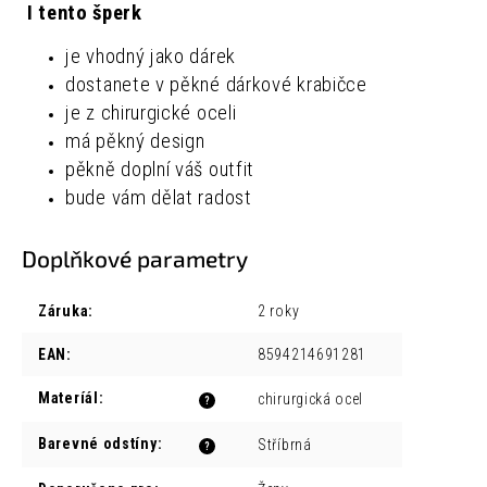
I tento šperk
je vhodný jako dárek
dostanete v pěkné dárkové krabičce
je z chirurgické oceli
má pěkný design
pěkně doplní váš outfit
bude vám dělat radost
Doplňkové parametry
Záruka
:
2 roky
EAN
:
8594214691281
Materíál
:
chirurgická ocel
?
Barevné odstíny
:
Stříbrná
?