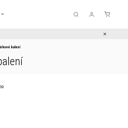
Gravírování
Pro děti
Výprodej
Bižuterie
árkové balení
balení
no