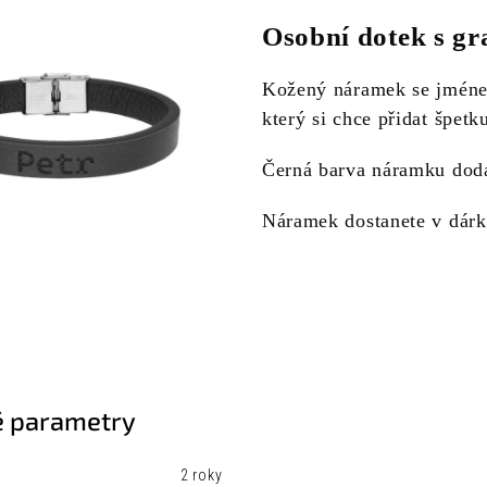
Osobní dotek s g
Kožený náramek se jméne
který si chce přidat špetk
Černá barva náramku dodá
Náramek dostanete v dárk
 parametry
2 roky