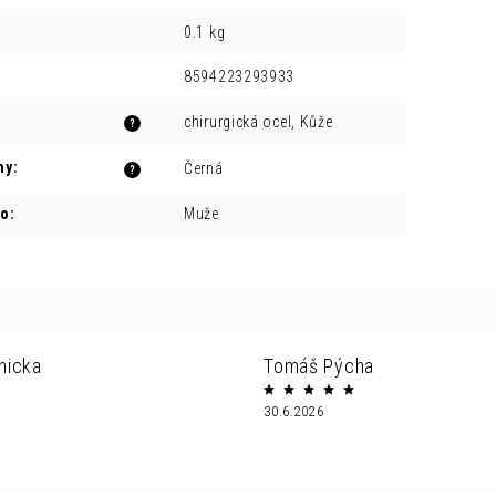
0.1 kg
8594223293933
chirurgická ocel, Kůže
?
ny
:
Černá
?
ro
:
Muže
nicka
Tomáš Pýcha
30.6.2026