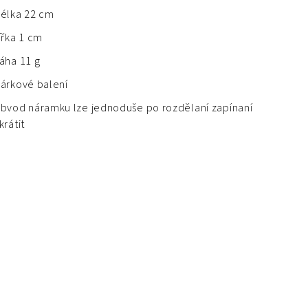
élka 22 cm
ířka 1 cm
áha 11 g
árkové balení
bvod náramku lze jednoduše po rozdělaní zapínaní
krátit