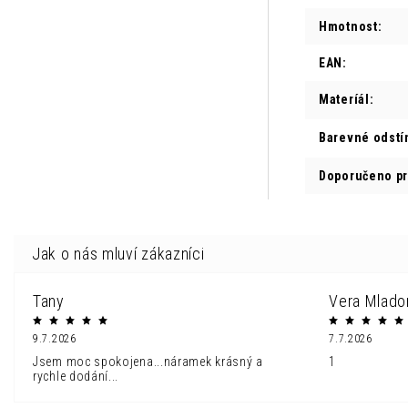
Hmotnost
:
EAN
:
Materíál
:
Barevné odstí
Doporučeno p
Tany
Vera Mlado
9.7.2026
7.7.2026
Jsem moc spokojena...náramek krásný a
1
rychle dodání...