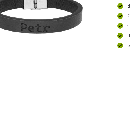
d
š
v
d
o
z