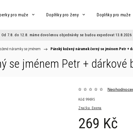
perky pro muže
Doplňky pro ženy
Doplňky pro muže
Od 7.8. do 12.8. máme dovolenou objednávky se budou expedovat 13.8.2026
ožené náramky se jménem
/
Pánský kožený náramek černý se jménem Petr
+ d
ný se jménem Petr
+ dárkové 
Neohodnoce
Kód:
99695
Značka:
Ewena
269 Kč