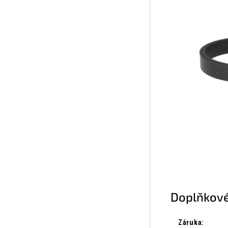
Doplňkové
Záruka
: