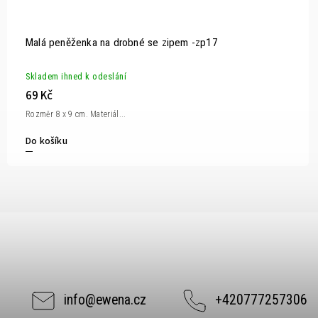
Malá peněženka na drobné se zipem -zp17
Skladem ihned k odeslání
69 Kč
Rozměr 8 x 9 cm. Materiál...
Do košíku
info
@
ewena.cz
+420777257306