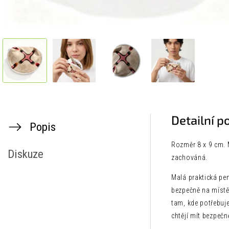
Detailní p
Popis
Rozměr 8 x 9 cm. M
Diskuze
zachováná.
Malá praktická pen
bezpečně na místě 
tam, kde potřebuje
chtějí mít bezpeč