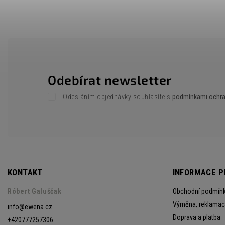
Odebírat newsletter
Odesláním objednávky souhlasíte s
podmínkami ochra
KONTAKT
INFORMACE P
Róbert Galuščak
Obchodní podmín
Výměna, reklamace
info
@
ewena.cz
Doprava a platba
+420777257306