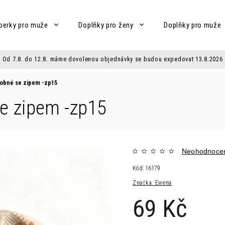
perky pro muže
Doplňky pro ženy
Doplňky pro muže
Od 7.8. do 12.8. máme dovolenou objednávky se budou expedovat 13.8.2026
robné se zipem -zp15
e zipem -zp15
Neohodnoce
Kód:
16179
Značka:
Ewena
69 Kč