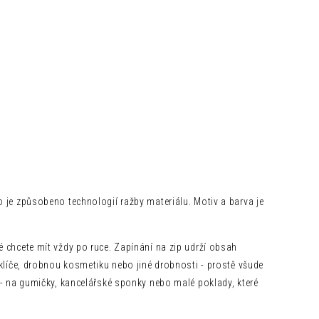
o je způsobeno technologií ražby materiálu. Motiv a barva je
é chcete mít vždy po ruce. Zapínání na zip udrží obsah
 klíče, drobnou kosmetiku nebo jiné drobnosti - prostě všude
y - na gumičky, kancelářské sponky nebo malé poklady, které