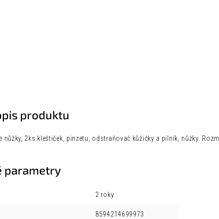
opis produktu
 nůžky, 2ks kleštiček, pinzetu, odstraňovač kůžičky a pilník, nůžky. R
 parametry
2 roky
8594214699973