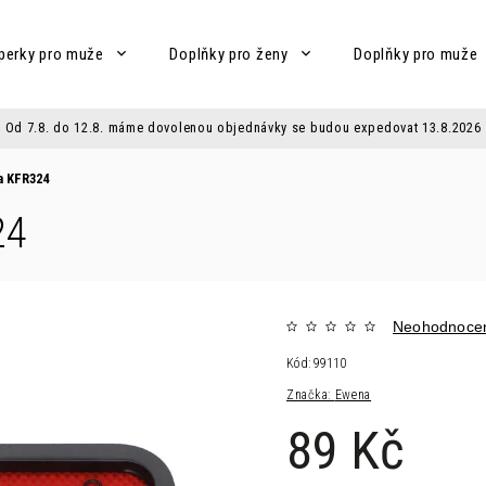
perky pro muže
Doplňky pro ženy
Doplňky pro muže
Od 7.8. do 12.8. máme dovolenou objednávky se budou expedovat 13.8.2026
a KFR324
24
Neohodnoce
Kód:
99110
Značka:
Ewena
89 Kč