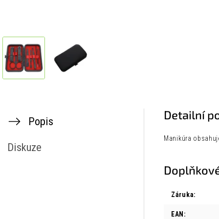
Detailní p
Popis
Manikúra obsahuje
Diskuze
Doplňkové
Záruka
:
EAN
: