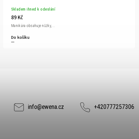
Skladem ihned k odeslání
89 Kč
Manikúra obsahuje nůžky,...
Do košíku
info
@
ewena.cz
+420777257306