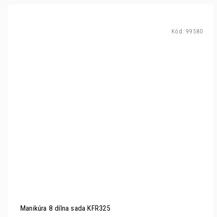
Kód:
99580
Manikúra 8 dílna sada KFR325