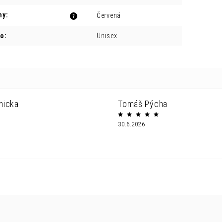
ny
:
Červená
?
ro
:
Unisex
nicka
Tomáš Pýcha
30.6.2026