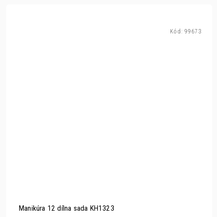
Kód:
99673
Manikúra 12 dílna sada KH1323