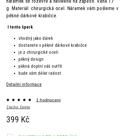
náramek se rozevře a navlékné na zápěstí. Váha 17
g.
Materiál: chirurgická ocel. Náramek vám pošleme v
pěkné dárkové krabičce.
I tento šperk
vhodný jako dárek
dostanete v pěkné dárkové krabičce
je z chirurgické oceli
pěkný design
pěkně doplní váš outfit
bude vám dělat radost
Detailní informace
1 hodnocení
Značka:
Ewena
399 Kč