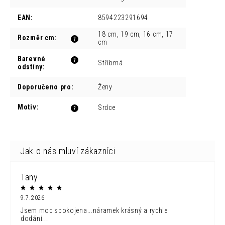
EAN
:
8594223291694
18 cm, 19 cm, 16 cm, 17
Rozměr cm
:
?
cm
Barevné
?
Stříbrná
odstíny
:
Doporučeno pro
:
Ženy
Motiv
:
Srdce
?
Tany
9.7.2026
Jsem moc spokojena...náramek krásný a rychle
dodání...