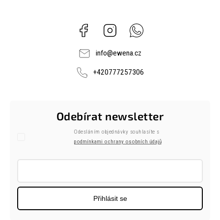
Facebook
Instagram
Whatsapp
info
@
ewena.cz
+420777257306
Odebírat newsletter
Odesláním objednávky souhlasíte s
podmínkami ochrany osobních údajů
Přihlásit se