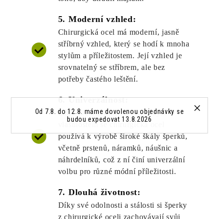
5. Moderní vzhled:
Chirurgická ocel má moderní, jasně
stříbrný vzhled, který se hodí k mnoha
stylům a příležitostem. Její vzhled je
srovnatelný se stříbrem, ale bez
potřeby častého leštění.
6. Univerzálnost:
Od 7.8. do 12.8. máme dovolenou objednávky se
Díky své odolnosti a estetickým
budou expedovat 13.8.2026
vlastnostem se chirurgická ocel
používá k výrobě široké škály šperků,
včetně prstenů, náramků, náušnic a
náhrdelníků, což z ní činí univerzální
volbu pro různé módní příležitosti.
7. Dlouhá životnost:
Díky své odolnosti a stálosti si šperky
z chirurgické oceli zachovávají svůj