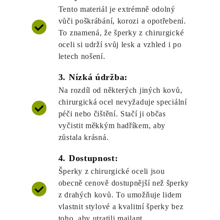
Tento materiál je extrémně odolný
vůči poškrábání, korozi a opotřebení.
To znamená, že šperky z chirurgické
oceli si udrží svůj lesk a vzhled i po
letech nošení.
3. Nízká údržba:
Na rozdíl od některých jiných kovů,
chirurgická ocel nevyžaduje speciální
péči nebo čištění. Stačí ji občas
vyčistit měkkým hadříkem, aby
zůstala krásná.
4. Dostupnost:
Šperky z chirurgické oceli jsou
obecně cenově dostupnější než šperky
z drahých kovů. To umožňuje lidem
vlastnit stylové a kvalitní šperky bez
toho, aby utratili majlant.