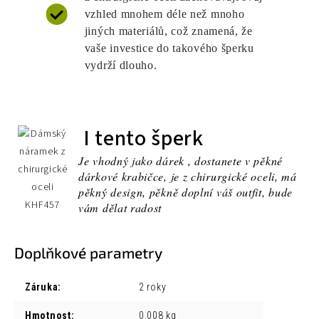
vzhled mnohem déle než mnoho
jiných materiálů, což znamená, že
vaše investice do takového šperku
vydrží dlouho.
I tento šperk
Je vhodný jako dárek , dostanete v pěkné
dárkové krabičce, je z chirurgické oceli, má
pěkný design, pěkně doplní váš outfit, bude
vám dělat radost
Doplňkové parametry
Záruka
:
2 roky
Hmotnost
:
0.008 kg