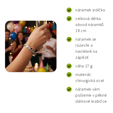
náramek srdíčko
celková délka
obvod náramků
19 cm
náramek se
rozevře a
navlékné na
zápěstí
váha 17 g
materiál:
chirurgická ocel
náramek vám
pošleme v pěkné
dárkové krabičce