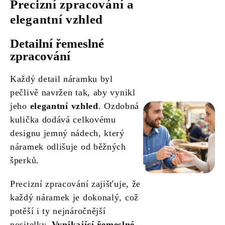
Precizní zpracování a
elegantní vzhled
Detailní řemeslné
zpracování
Každý detail náramku byl
pečlivě navržen tak, aby vynikl
jeho
elegantní vzhled
. Ozdobná
kulička dodává celkovému
designu jemný nádech, který
náramek odlišuje od běžných
šperků.
Precizní zpracování zajišťuje, že
každý náramek je dokonalý, což
potěší i ty nejnáročnější
nositelky.
Vynikající řemeslné