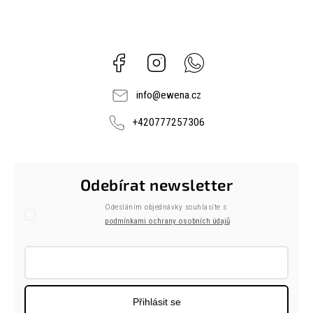
Facebook
Instagram
Whatsapp
info
@
ewena.cz
+420777257306
Odebírat newsletter
Odesláním objednávky souhlasíte s
podmínkami ochrany osobních údajů
Přihlásit se