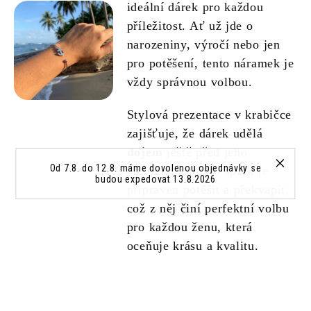
ideální dárek pro každou
příležitost. Ať už jde o
narozeniny, výročí nebo jen
pro potěšení, tento náramek je
vždy správnou volbou.
Stylová prezentace v krabičce
zajišťuje, že dárek udělá
dojem
ještě před jeho
Od 7.8. do 12.8. máme dovolenou objednávky se
otevřením. Tento šperk je
budou expedovat 13.8.2026
připraven potěšit a překvapit,
což z něj činí perfektní volbu
pro každou ženu, která
oceňuje krásu a kvalitu.