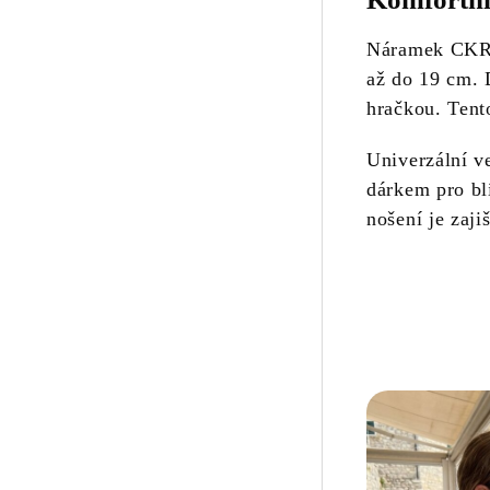
Náramek CKR77
až do 19 cm.
hračkou. Tent
Univerzální ve
dárkem pro bl
nošení je zaj