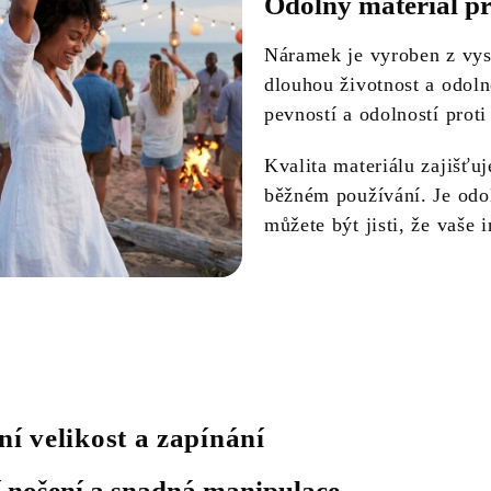
Odolný materiál p
Náramek je vyroben z vys
dlouhou životnost a odoln
pevností a odolností proti
Kvalita materiálu zajišťu
běžném používání. Je odol
můžete být jisti, že vaše
ní velikost a zapínání
 nošení a snadná manipulace