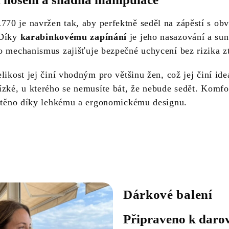
0 je navržen tak, aby perfektně seděl na zápěstí s o
 Díky
karabinkovému zapínání
je jeho nasazování a su
o mechanismus zajišťuje bezpečné uchycení bez rizika zt
likost jej činí vhodným pro většinu žen, což jej činí id
ízké, u kterého se nemusíte bát, že nebude sedět. Komfo
ištěno díky lehkému a ergonomickému designu.
Dárkové balení
Připraveno k daro