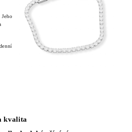
 Jeho
m
denní
a kvalita