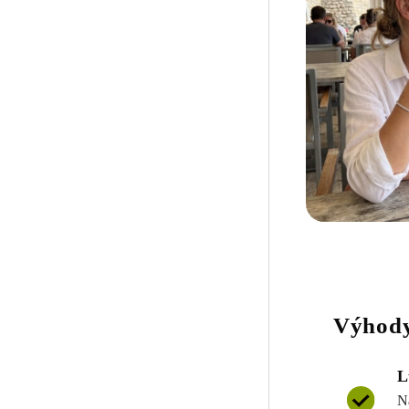
Výhody
L
N