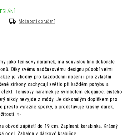
ESLÁNÍ
6
Možnosti doručení
mý jako tenisový náramek, má souvislou linii dokonale
rkonů. Díky svému nadčasovému designu působí velmi
akže je vhodný pro každodenní nošení i pro zvláštní
ušené zirkony zachycují světlo při každém pohybu a
vý efekt. Tenisový náramek je symbolem elegance, čistého
 který nikdy nevyjde z módy. Je dokonalým doplňkem pro
ale přesto výrazné šperky, a představuje krásný dárek,
ežitosti. ✨
a obvod zápěstí do 19 cm. Zapínaní: karabinka. Krásný
ická ocel. Zabalen v dárkové krabičce.