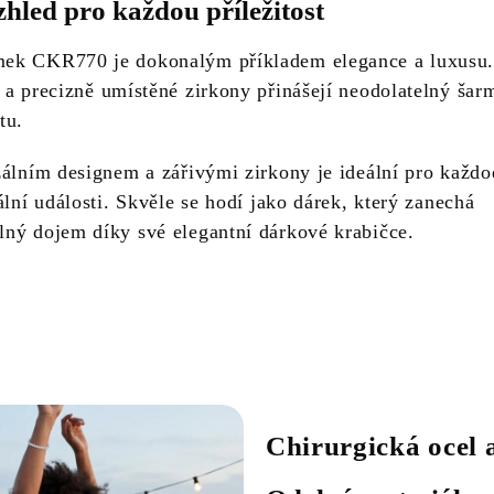
hled pro každou příležitost
ek CKR770 je dokonalým příkladem elegance a luxusu.
a precizně umístěné zirkony přinášejí neodolatelný šar
itu.
zálním designem a zářivými zirkony je ideální pro každo
ální události. Skvěle se hodí jako dárek, který zanechá
ný dojem díky své elegantní dárkové krabičce.
Chirurgická ocel 