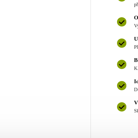
př
O
V
U
P
B
K
I
D
V
S