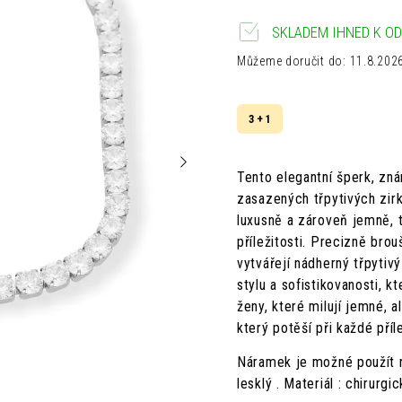
SKLADEM IHNED K OD
Můžeme doručit do:
11.8.202
3 + 1
Tento elegantní šperk, zná
zasazených třpytivých zi
luxusně a zároveň jemně, t
příležitosti. Precizně bro
vytvářejí nádherný třpyti
stylu a sofistikovanosti,
ženy, které milují jemné, 
který potěší při každé příl
Náramek je možné použít n
lesklý . Materiál : chirurg