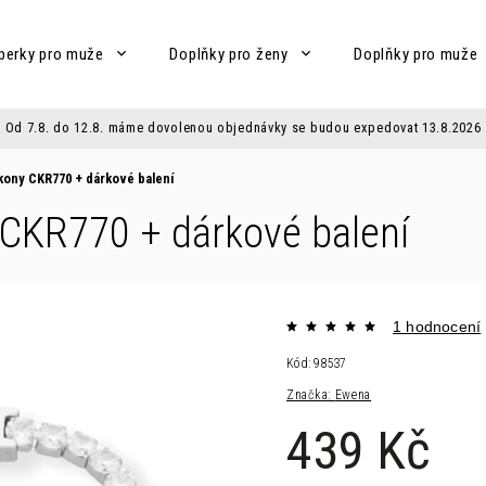
perky pro muže
Doplňky pro ženy
Doplňky pro muže
Od 7.8. do 12.8. máme dovolenou objednávky se budou expedovat 13.8.2026
rkony CKR770
+ dárkové balení
y CKR770
+ dárkové balení
1 hodnocení
Kód:
98537
Značka:
Ewena
439 Kč