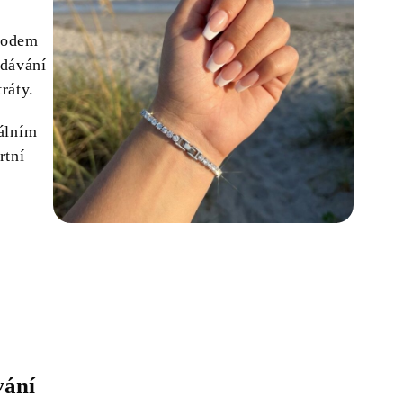
bvodem
ndávání
ráty.
eálním
rtní
vání