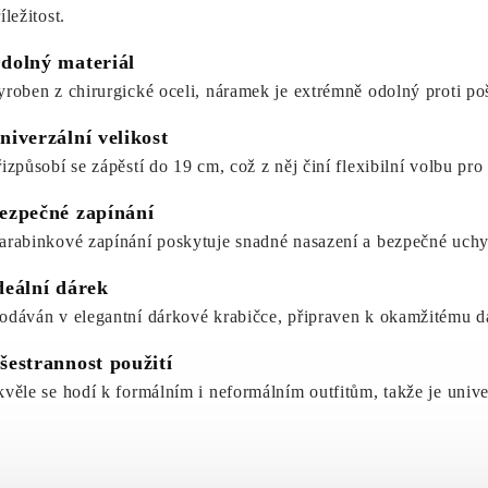
íležitost.
dolný materiál
yroben z chirurgické oceli, náramek je extrémně odolný proti poš
niverzální velikost
řizpůsobí se zápěstí do 19 cm, což z něj činí flexibilní volbu pro
ezpečné zapínání
arabinkové zapínání poskytuje snadné nasazení a bezpečné uchyce
deální dárek
odáván v elegantní dárkové krabičce, připraven k okamžitému dar
šestrannost použití
kvěle se hodí k formálním i neformálním outfitům, takže je univ