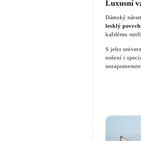
Luxusní vz
Dámský náram
lesklý povrch
každému outf
S jeho univer
nošení i speci
nezapomenutel