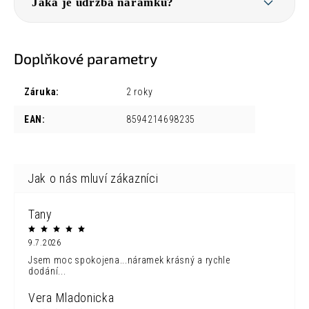
Jaká je údržba náramku?
Doplňkové parametry
Záruka
:
2 roky
EAN
:
8594214698235
Tany
9.7.2026
Jsem moc spokojena...náramek krásný a rychle
dodání...
Vera Mladonicka