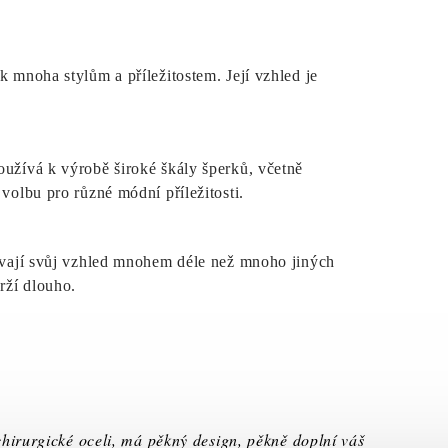
k mnoha stylům a příležitostem. Její vzhled je
oužívá k výrobě široké škály šperků, včetně
 volbu pro různé módní příležitosti.
ovávají svůj vzhled mnohem déle než mnoho jiných
rží dlouho.
chirurgické oceli, má pěkný design, pěkně doplní váš