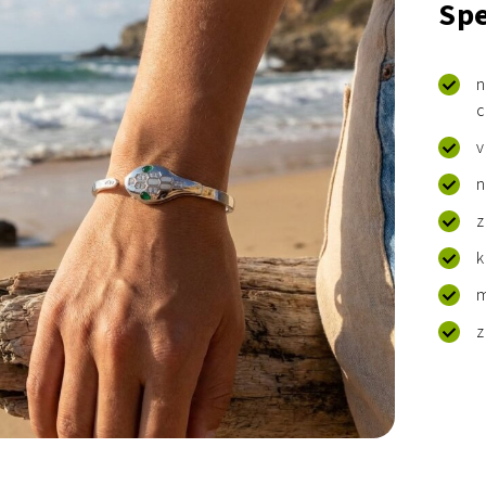
Spe
n
v
n
z
k
m
z