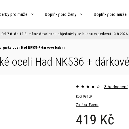
perky pro muže
Doplňky pro ženy
Doplňky pro muže
Od 7.8. do 12.8. máme dovolenou objednávky se budou expedovat 13.8.2026
urgické oceli Had NK536
+ dárkové balení
cké oceli Had NK536
+ dárkové
3 hodnocení
Kód:
99109
Značka:
Ewena
419 Kč