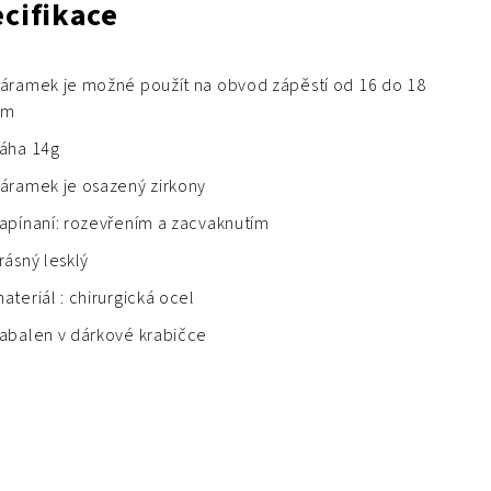
cifikace
áramek je možné použít na obvod zápěstí od 16 do 18
cm
áha 14g
áramek je osazený zirkony
apínaní: rozevřením a zacvaknutím
rásný lesklý
ateriál : chirurgická ocel
abalen v dárkové krabičce