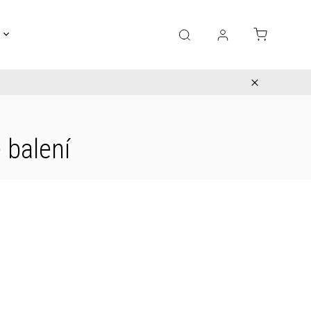
Gravírování
Pro děti
Výprodej
Bižuterie
 balení