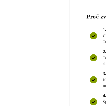
Proč zv
1
C
T
2
T
si
3
N
m
4
Š