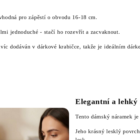
 vhodná pro zápěstí o obvodu 16-18 cm.
lmi jednoduché - stačí ho rozevřít a zacvaknout.
víc dodáván v dárkové krabičce, takže je ideálním dárk
Elegantní a lehk
Tento dámský náramek je 
Jeho krásný lesklý povrc
lesk.