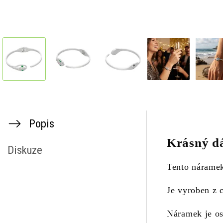
Popis
Krásný dá
Diskuze
Tento náramek
Je vyroben z c
Náramek je os