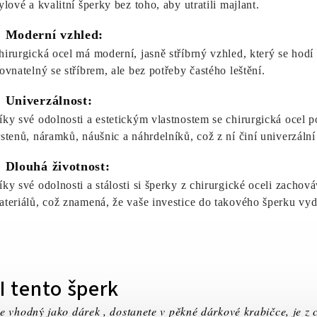
ylové a kvalitní šperky bez toho, aby utratili majlant.
. Moderní vzhled:
hirurgická ocel má moderní, jasně stříbrný vzhled, který se hodí 
rovnatelný se stříbrem, ale bez potřeby častého leštění.
. Univerzálnost:
íky své odolnosti a estetickým vlastnostem se chirurgická ocel p
rstenů, náramků, náušnic a náhrdelníků, což z ní činí univerzální
. Dlouhá životnost:
íky své odolnosti a stálosti si šperky z chirurgické oceli zach
ateriálů, což znamená, že vaše investice do takového šperku vyd
I tento šperk
e vhodný jako dárek , dostanete v pěkné dárkové krabičce, je z 