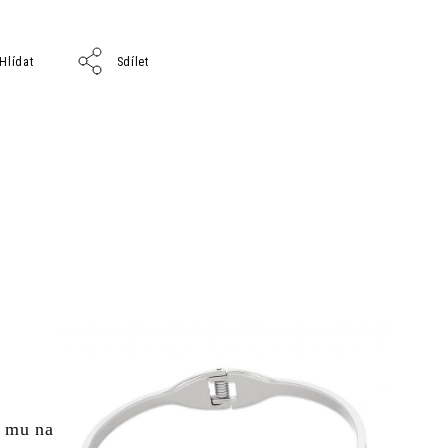
Hlídat
Sdílet
í mu na