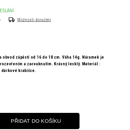
ESLÁNÍ
6
Možnosti doručení
 obvod zápěstí od 16 do 18 cm. Váha 14g.
Náramek je
 rozevřením a zacvaknutím.
Krásný lesklý.
Materiál :
 dárkové krabičce.
PŘIDAT DO KOŠÍKU