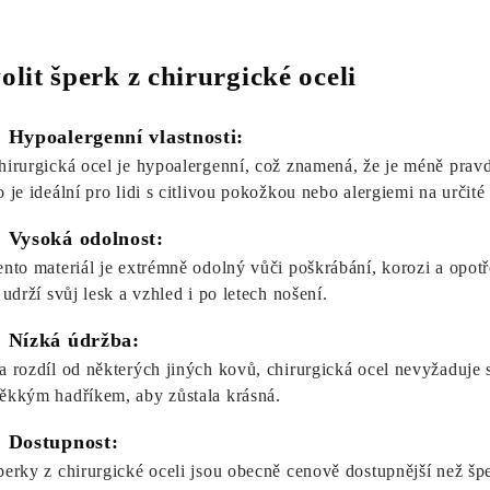
olit šperk z chirurgické oceli
. Hypoalergenní vlastnosti:
hirurgická ocel je hypoalergenní, což znamená, že je méně prav
o je ideální pro lidi s citlivou pokožkou nebo alergiemi na určité
. Vysoká odolnost:
ento materiál je extrémně odolný vůči poškrábání, korozi a opotř
 udrží svůj lesk a vzhled i po letech nošení.
. Nízká údržba:
a rozdíl od některých jiných kovů, chirurgická ocel nevyžaduje spe
ěkkým hadříkem, aby zůstala krásná.
. Dostupnost:
perky z chirurgické oceli jsou obecně cenově dostupnější než šp