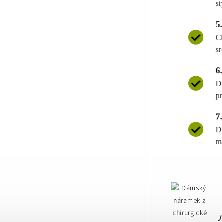
st
5
C
s
6
D
p
7
D
m
J