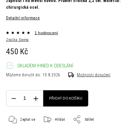
zapnout i na menší obvod.
Průměr srdíčka 2,2 cm.
Materiál:
chirurgická ocel.
Detailní informace
1 hodnocení
Značka:
Ewena
450 Kč
SKLADEM IHNED K ODESLÁNÍ
Můžeme doručit do:
10.8.2026
Možnosti doručení
PŘIDAT DO KOŠÍKU
Zeptat se
Hlídat
Sdílet