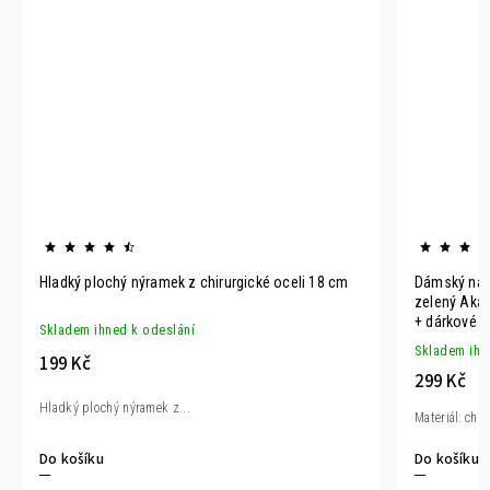
Hladký plochý nýramek z chirurgické oceli 18 cm
Dámský nára
zelený Aka
+ dárkové b
Skladem ihned k odeslání
Skladem ihn
199 Kč
299 Kč
Hladký plochý nýramek z...
Materiál: chir
Do košíku
Do košíku