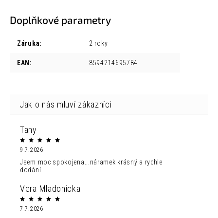
Doplňkové parametry
Záruka
:
2 roky
EAN
:
8594214695784
Tany
9.7.2026
Jsem moc spokojena...náramek krásný a rychle
dodání...
Vera Mladonicka
7.7.2026