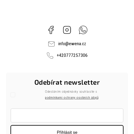
Facebook
Instagram
Whatsapp
info
@
ewena.cz
+420777257306
Odebírat newsletter
Odesláním objednávky souhlasíte s
podmínkami ochrany osobních údajů
Přihlásit se