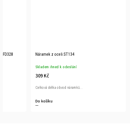
y KFD328
Náramek z oceli ST134
Skladem ihned k odeslání
309 Kč
Celková délka obvod náramků...
Do košíku