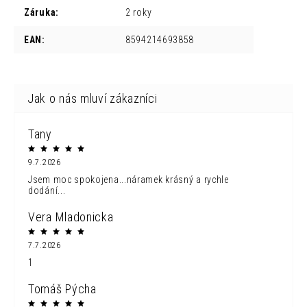
Záruka
:
2 roky
EAN
:
8594214693858
Tany
9.7.2026
Jsem moc spokojena...náramek krásný a rychle
dodání...
Vera Mladonicka
7.7.2026
1
Tomáš Pýcha