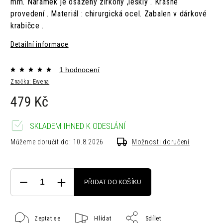
mm. Náramek je osazený zirkony ,lesklý . Krásné
provedení . Materiál : chirurgická ocel. Zabalen v dárkové
krabičce .
Detailní informace
1 hodnocení
Značka:
Ewena
479 Kč
SKLADEM IHNED K ODESLÁNÍ
Můžeme doručit do:
10.8.2026
Možnosti doručení
PŘIDAT DO KOŠÍKU
Zeptat se
Hlídat
Sdílet