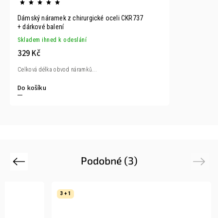
Dámský náramek z chirurgické oceli CKR737
+ dárkové balení
Skladem ihned k odeslání
329 Kč
Celková délka obvod náramků...
Do košíku
Podobné (3)
Previous
Next
3 + 1