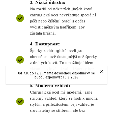
3. Nízká údržba:
Na rozdíl od některých jiných kovů,
chirurgická ocel nevyžaduje speciální
péči nebo čištění. Stačí ji občas
vyčistit měkkým hadříkem, aby
zůstala krásná.
4. Dostupnost:
Šperky z chirurgické oceli jsou
obecně cenově dostupnější než šperky
z drahých kovů. To umožňuje lidem
vlastnit stylové a kvalitní šperky bez
Od 7.8. do 12.8. máme dovolenou objednávky se
toho, aby utratili majlant.
budou expedovat 13.8.2026
5. Moderní vzhled:
Chirurgická ocel má moderní, jasně
stříbrný vzhled, který se hodí k mnoha
stylům a příležitostem. Její vzhled je
srovnatelný se stříbrem, ale bez