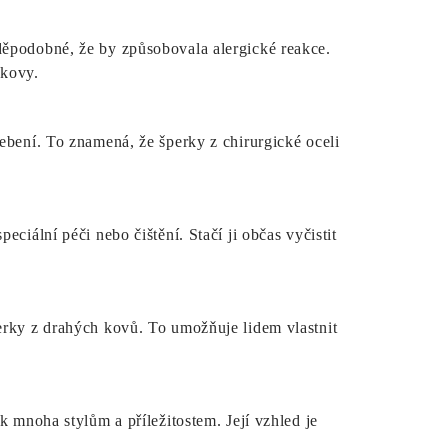
děpodobné, že by způsobovala alergické reakce.
 kovy.
ebení. To znamená, že šperky z chirurgické oceli
ciální péči nebo čištění. Stačí ji občas vyčistit
erky z drahých kovů. To umožňuje lidem vlastnit
k mnoha stylům a příležitostem. Její vzhled je