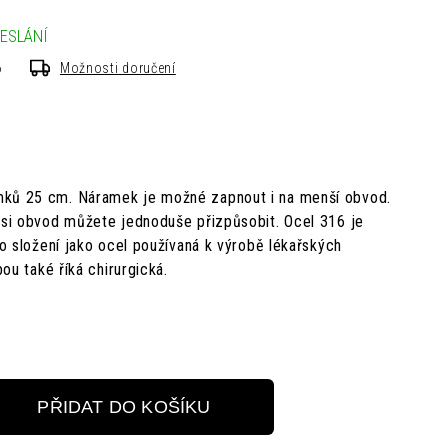
ESLÁNÍ
6
Možnosti doručení
mků 25 cm. Náramek je možné zapnout i na menší obvod.
í si obvod můžete jednoduše přizpůsobit.
Ocel 316 je
ého složení jako ocel používaná k výrobě lékařských
bou také říká chirurgická.
PŘIDAT DO KOŠÍKU