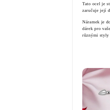
Tato ocel je s
zaručuje její 
Náramek je do
dárek pro vaš
různými styly