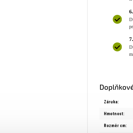
6
D
p
7
D
m
Doplňkové
Záruka
:
Hmotnost
:
Rozměr cm
: