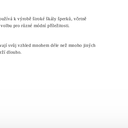
oužívá k výrobě široké škály šperků, včetně
 volbu pro různé módní příležitosti.
ovávají svůj vzhled mnohem déle než mnoho jiných
rží dlouho.