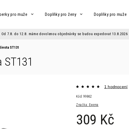
perky pro muže
Doplňky pro ženy
Doplňky pro muže
Od 7.8. do 12.8. máme dovolenou objednávky se budou expedovat 13.8.2026
života ST131
ta ST131
1 hodnocení
Kód:
99862
Značka:
Ewena
309 Kč