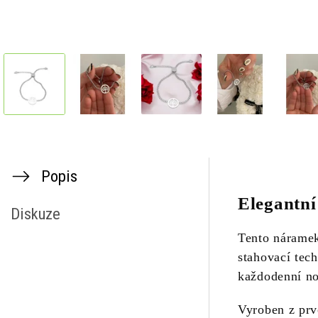
Popis
Elegantní
Diskuze
Tento náramek
stahovací tech
každodenní noš
Vyroben z prvo