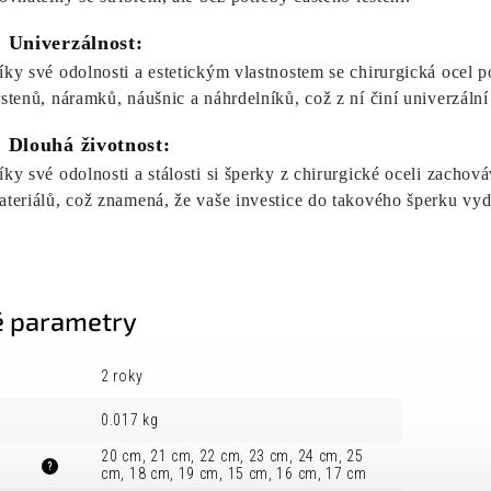
. Univerzálnost:
íky své odolnosti a estetickým vlastnostem se chirurgická ocel p
rstenů, náramků, náušnic a náhrdelníků, což z ní činí univerzální
. Dlouhá životnost:
íky své odolnosti a stálosti si šperky z chirurgické oceli zach
ateriálů, což znamená, že vaše investice do takového šperku vyd
 parametry
2 roky
0.017 kg
20 cm, 21 cm, 22 cm, 23 cm, 24 cm, 25
?
cm, 18 cm, 19 cm, 15 cm, 16 cm, 17 cm