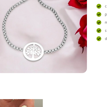
c
p
m
s
d