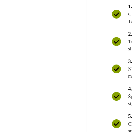
1
C
T
2
T
si
3
N
m
4
Š
st
5
C
s