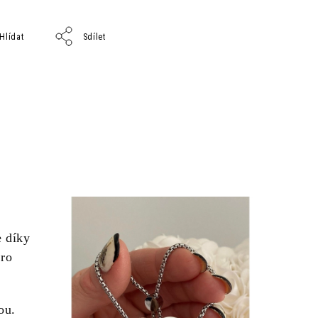
Hlídat
Sdílet
e díky
pro
ou.