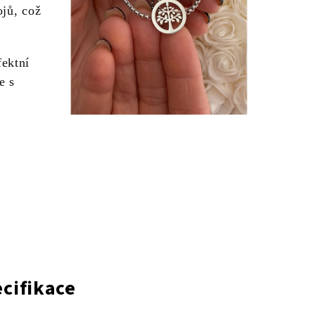
ojů, což
fektní
e s
cifikace