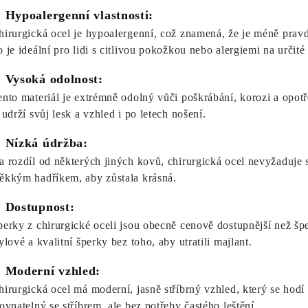
. Hypoalergenní vlastnosti:
hirurgická ocel je hypoalergenní, což znamená, že je méně prav
o je ideální pro lidi s citlivou pokožkou nebo alergiemi na určité
. Vysoká odolnost:
ento materiál je extrémně odolný vůči poškrábání, korozi a opotř
 udrží svůj lesk a vzhled i po letech nošení.
. Nízká údržba:
a rozdíl od některých jiných kovů, chirurgická ocel nevyžaduje spe
ěkkým hadříkem, aby zůstala krásná.
. Dostupnost:
perky z chirurgické oceli jsou obecně cenově dostupnější než šp
ylové a kvalitní šperky bez toho, aby utratili majlant.
. Moderní vzhled:
hirurgická ocel má moderní, jasně stříbrný vzhled, který se hodí 
rovnatelný se stříbrem, ale bez potřeby častého leštění.