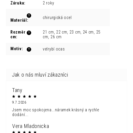
Záruka
:
2 roky
?
chirurgická ocel
Materíál
:
Rozměr
21 cm, 22 cm, 23 cm, 24 cm, 25
?
cm
:
cm, 26 cm
Motiv
:
velrybí ocas
?
Tany
9.7.2026
Jsem moc spokojena...náramek krásný a rychle
dodání...
Vera Mladonicka