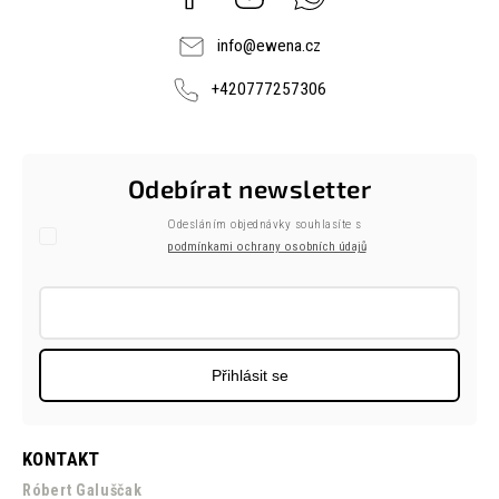
info
@
ewena.cz
+420777257306
Odebírat newsletter
Odesláním objednávky souhlasíte s
podmínkami ochrany osobních údajů
Přihlásit se
KONTAKT
Róbert Galuščak