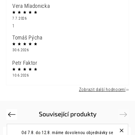
Vera Mladonicka
7.7.2026
1
Tomáš Pýcha
30.6.2026
Petr Faktor
10.6.2026
Zobrazit další hodnocení
Související produkty
Previous
Next
Od 7.8. do 12.8. máme dovolenou objednávky se
3 + 1