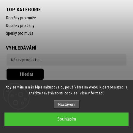
TOP KATEGORIE
Doplňky pro muže
Doplňky pro ženy
Šperky pro muže
VYHLEDÁVÁNÍ
Hledat
Aby se vám u nás lépe nakupovalo, používáme na webu k personalizaci a
analýze návštěvnosti cookies.
Více informací.
Nastavení
Copyright 2026
Ewena.CZ
. Všechna práva vyhrazena.
Souhlasím
Grafický návrh vytvořil a nakódoval
Shoptak.cz