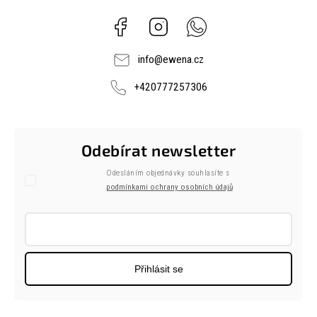
Facebook
Instagram
Whatsapp
info
@
ewena.cz
+420777257306
Odebírat newsletter
Odesláním objednávky souhlasíte s
podmínkami ochrany osobních údajů
Přihlásit se