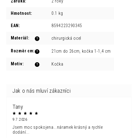
Záruka
:
2 roky
Hmotnost
:
0.1 kg
EAN
:
8594223290345
Materíál
:
chirurgická ocel
?
Rozměr cm
:
21cm do 26cm, kočka 1-1,4 cm
?
Motiv
:
Kočka
?
Tany
9.7.2026
Jsem moc spokojena...náramek krásný a rychle
dodání...