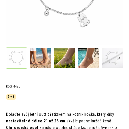
Kód:
4425
3 + 1
Dolaďte svůj letní outfit řetízkem na kotník kočka, který díky
nastavitelné délce 21 až 26 cm
skvěle padne každé ženě.
Chirurgická ocel
zajišťuje odolnost šperku, jehož přívěsek o