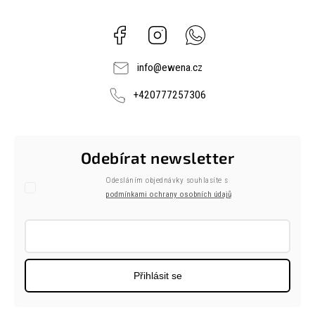
Facebook
Instagram
Whatsapp
info
@
ewena.cz
+420777257306
Odebírat newsletter
Odesláním objednávky souhlasíte s
podmínkami ochrany osobních údajů
Přihlásit se