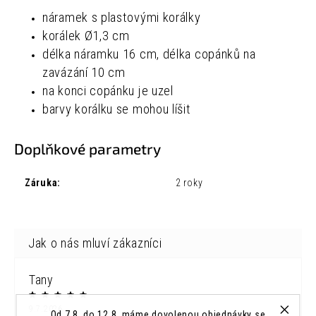
náramek s plastovými korálky
korálek Ø1,3 cm
délka náramku 16 cm, délka copánků na
zavázání 10 cm
na konci copánku je uzel
barvy korálku se mohou líšit
Doplňkové parametry
Záruka
:
2 roky
Tany
9.7.2026
Od 7.8. do 12.8. máme dovolenou objednávky se