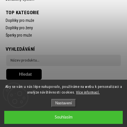
TOP KATEGORIE
Doplňky pro muže
Doplňky pro ženy
Šperky pro muže
VYHLEDÁVÁNÍ
Hledat
Aby se vám u nás lépe nakupovalo, používáme na webu k personalizaci a
analýze návštěvnosti cookies.
Více informací.
Nastavení
Copyright 2026
Ewena.CZ
. Všechna práva vyhrazena.
Souhlasím
Grafický návrh vytvořil a nakódoval
Shoptak.cz