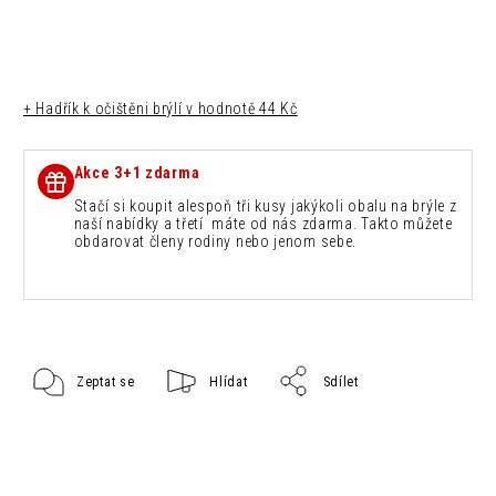
+ Hadřík k očištěni brýlí
v hodnotě 44 Kč
Akce 3+1 zdarma
Stačí si koupit alespoň tři kusy jakýkoli obalu na brýle z
naší nabídky a třetí máte od nás zdarma. Takto můžete
obdarovat členy rodiny nebo jenom sebe.
Zeptat se
Hlídat
Sdílet