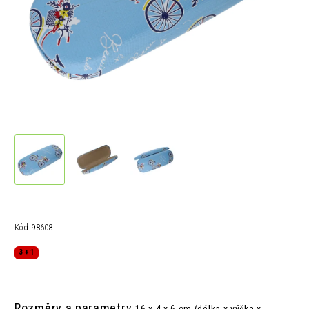
Kód:
98608
3 + 1
Rozměry a parametry