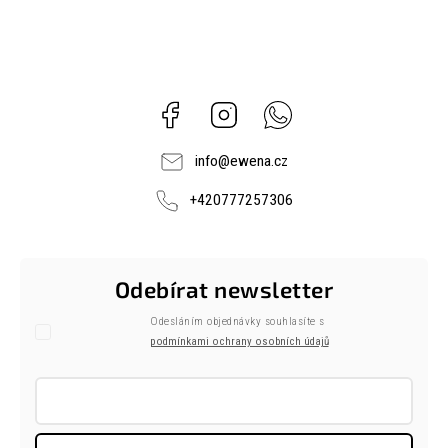
Facebook
Instagram
Whatsapp
info
@
ewena.cz
+420777257306
Odebírat newsletter
Odesláním objednávky souhlasíte s
podmínkami ochrany osobních údajů