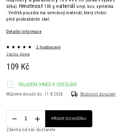
16 x 4 x 6 cm (délka x výška x
Hmotnost
ateriál
šířka).
100 g m
vinyl, kov, syntetika
.
Vnitřek pouzdra ma semišový materiál, který chrání
před poškrabáním skel.
Detailní informace
1 hodnocení
Značka:
Ewena
109 Kč
SKLADEM IHNED K ODESLÁNÍ
Můžeme doručit do:
11.8.2026
Možnosti doručení
PŘIDAT DO KOŠÍKU
Zdarma od nás dostanete