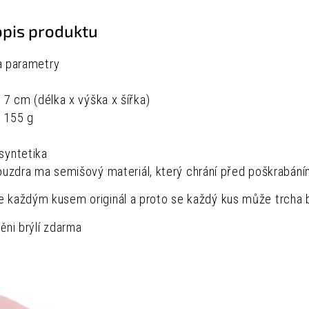
opis produktu
a parametry
x 7 cm (délka x výška x šířka)
t
155 g
, syntetika
ouzdra ma semišový materiál, který chrání před poškrabání
 každým kusem originál a proto se každý kus může trcha b
těni brýlí zdarma