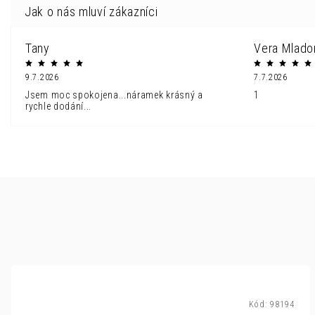
Tany
Vera Mlado
9.7.2026
7.7.2026
Jsem moc spokojena...náramek krásný a
1
rychle dodání...
Kód:
98194