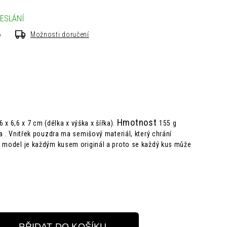
ESLÁNÍ
6
Možnosti doručení
Hmotnost
6 x 6,6 x 7 cm (délka x výška x šířka).
155 g
a .
Vnitřek pouzdra ma semišový materiál, který chrání
o model je každým kusem originál a proto se každý kus může
PŘIDAT DO KOŠÍKU