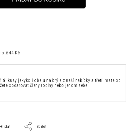
notě 44 Kč
ň tři kusy jakýkoli obalu na brýle z naší nabídky a třetí máte od
žete obdarovat členy rodiny nebo jenom sebe.
Hlídat
Sdílet