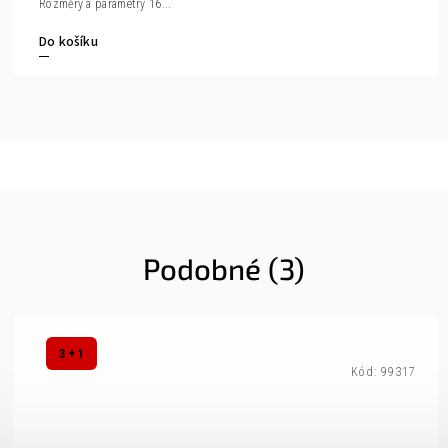
Rozměry a parametry 16...
Do košíku
Podobné (3)
3 + 1
Kód:
99317