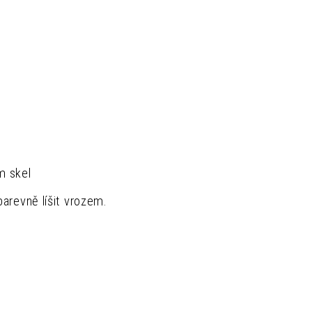
m skel
arevně líšit vrozem.