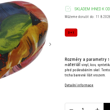
SKLADEM IHNED K OD
Můžeme doručit do:
11.8.202
3 + 1
Rozměry a parametry
1
ateriál
m
vinyl, kov, syntetik
před poškrabáním skel. Tent
trcha barevně líšit vrozem.
Detailní informace