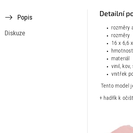
Detailní p
Popis
rozměry 
Diskuze
rozměry
16 x 6,6 
hmotnos
materiál
vinil, kov
vnitřek p
Tento model je
+ hadřík k očiš