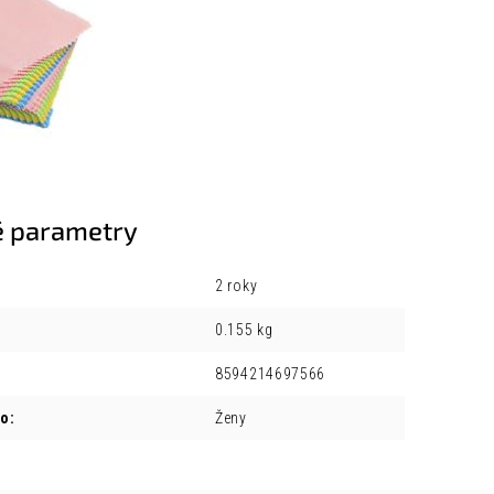
 parametry
2 roky
0.155 kg
8594214697566
ro
:
Ženy