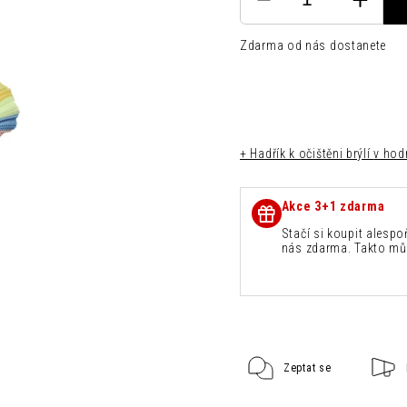
Zdarma od nás dostanete
+ Hadřík k očištěni brýlí
v hod
Akce 3+1 zdarma
Stačí si koupit alespo
nás zdarma. Takto mů
Zeptat se