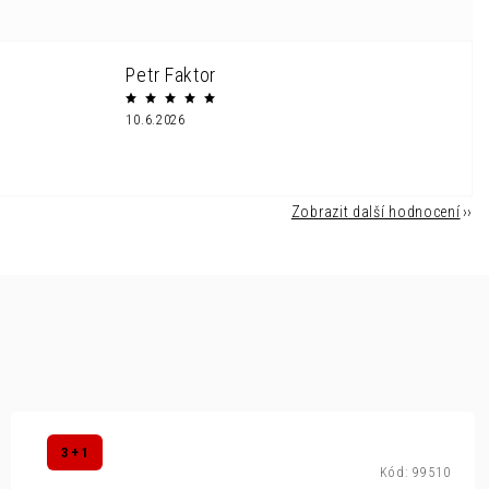
Petr Faktor
10.6.2026
Zobrazit další hodnocení
3 + 1
Kód:
99510