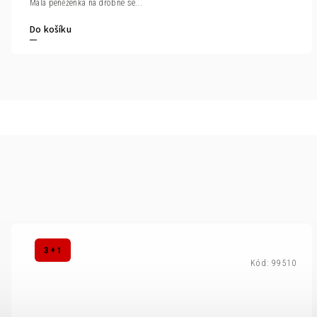
Malá peněženka na drobné se...
Do košíku
3 + 1
Kód:
99510