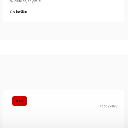
Skloníte se, abyste si...
Do košíku
3 + 1
Kód:
99092