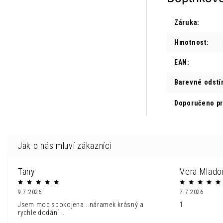
Záruka
:
Hmotnost
:
EAN
:
Barevné odstí
Doporučeno p
Tany
Vera Mlado
9.7.2026
7.7.2026
Jsem moc spokojena...náramek krásný a
1
rychle dodání...