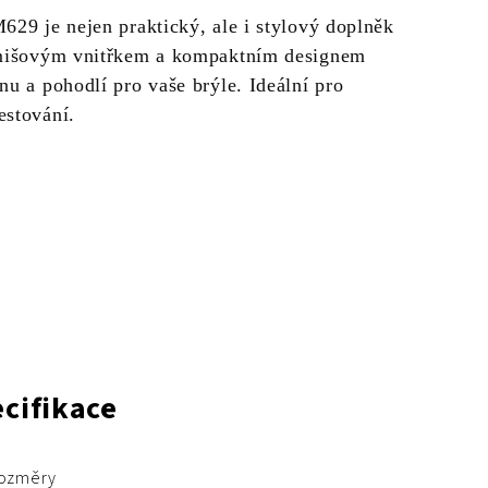
629 je nejen praktický, ale i stylový doplněk
emišovým vnitřkem a kompaktním designem
nu a pohodlí pro vaše brýle. Ideální pro
estování.
cifikace
ozměry