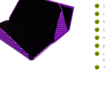
1
v
h
1
m
p
v
p
h