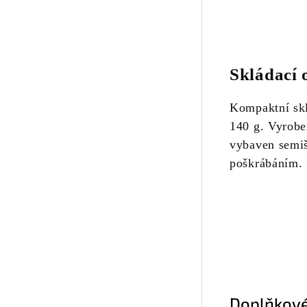
Skládací 
Kompaktní skl
140 g. Vyroben
vybaven semiš
poškrábáním.
Doplňkové