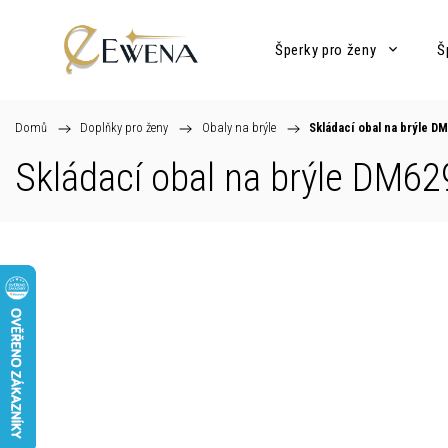
Šperky pro ženy
Š
Domů
/
Doplňky pro ženy
/
Obaly na brýle
/
Skládací obal na brýle D
Skládací obal na brýle DM6