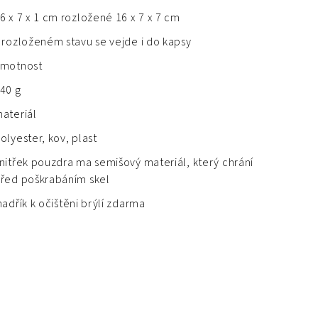
6 x 7 x 1 cm rozložené 16 x 7 x 7 cm
 rozloženém stavu se vejde i do kapsy
motnost
40 g
ateriál
olyester, kov, plast
nitřek pouzdra ma semišový materiál, který chrání
řed poškrabáním skel
adřík k očištěni brýlí zdarma