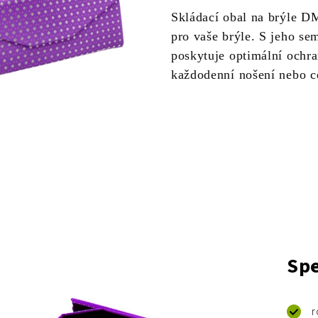
Skládací obal na brýle DM
pro vaše brýle. S jeho s
poskytuje optimální ochra
každodenní nošení nebo c
Spe
r