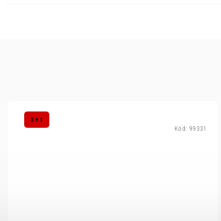
3 + 1
Kód:
99331