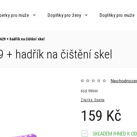
perky pro muže
Doplňky pro ženy
Doplňky pro muže
M629
+ hadřík na čištění skel
29
+ hadřík na čištění skel
Neohodnoce
Kód:
99944
Značka:
Ewena
159 Kč
SKLADEM IHNED K OD