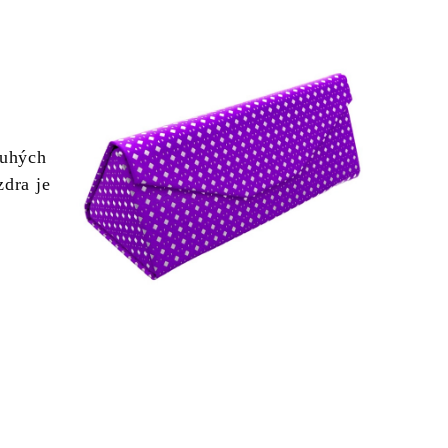
ouhých
zdra je