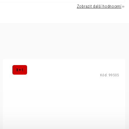
Zobrazit další hodnocení
3 + 1
Kód:
99505