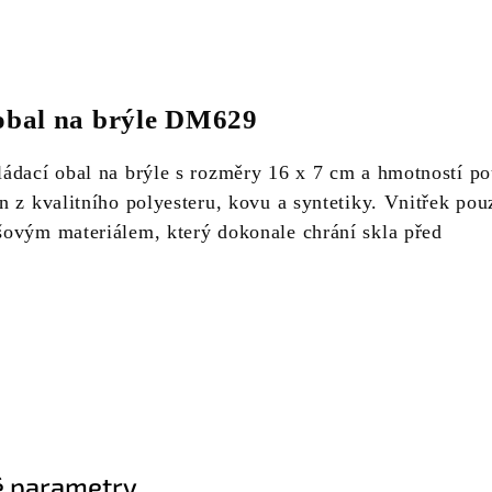
obal na brýle DM629
ádací obal na brýle s rozměry 16 x 7 cm a hmotností p
 z kvalitního polyesteru, kovu a syntetiky. Vnitřek pou
ovým materiálem, který dokonale chrání skla před
 parametry