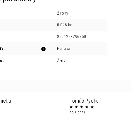
2 roky
0.095 kg
8594223296750
ny
:
Fialová
?
ro
:
Ženy
nicka
Tomáš Pýcha
30.6.2026