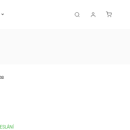
Gravírování
Pro děti
Výprodej
Bižuterie
no
ESLÁNÍ