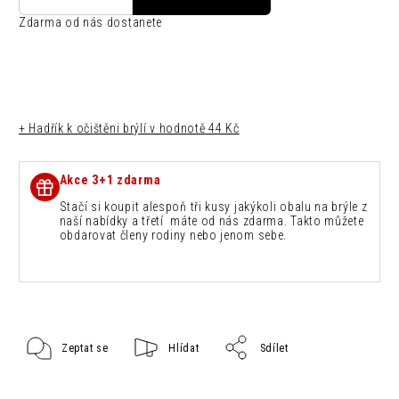
Zdarma od nás dostanete
+ Hadřík k očištěni brýlí
v hodnotě 44 Kč
Akce 3+1 zdarma
Stačí si koupit alespoň tři kusy jakýkoli obalu na brýle z
naší nabídky a třetí máte od nás zdarma. Takto můžete
obdarovat členy rodiny nebo jenom sebe.
Zeptat se
Hlídat
Sdílet