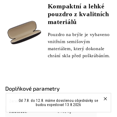
Kompaktní a lehké
pouzdro z kvalitních
materiálů
Pouzdro na brýle je vybaveno
vnitřním semišovým
materiálem, který dokonale
chrání skla před poškrábáním.
Doplňkové parametry
Od 7.8. do 12.8. máme dovolenou objednávky se
Záruka
:
2 roky
budou expedovat 13.8.2026
Hmotnost
:
0.102 kg