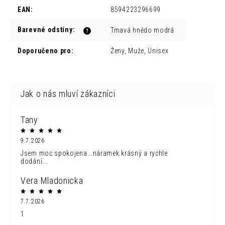
EAN
:
8594223296699
Barevné odstíny
:
Tmavá hnědo modrá
?
Doporučeno pro
:
Ženy, Muže, Unisex
Tany
9.7.2026
Jsem moc spokojena...náramek krásný a rychle
dodání...
Vera Mladonicka
7.7.2026
1