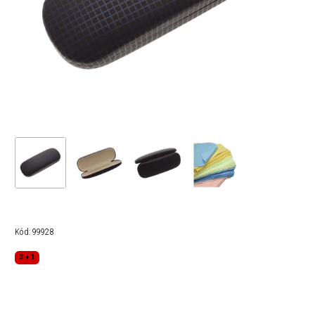
Kód:
99928
3 + 1