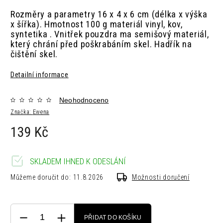
Rozměry a parametry
16 x 4 x 6 cm (délka x výška
x šířka).
Hmotnost
100 g m
ateriál
vinyl, kov,
syntetika .
Vnitřek pouzdra ma semišový materiál,
který chrání před poškrabáním skel. Hadřík na
čištění skel.
Detailní informace
Neohodnoceno
Značka:
Ewena
139 Kč
SKLADEM IHNED K ODESLÁNÍ
Můžeme doručit do:
11.8.2026
Možnosti doručení
PŘIDAT DO KOŠÍKU