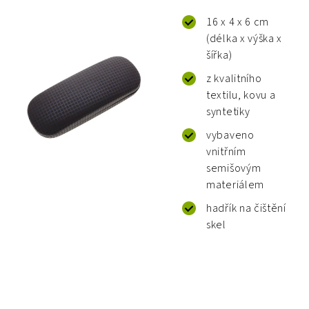
16 x 4 x 6 cm
(délka x výška x
šířka)
z kvalitního
textilu, kovu a
syntetiky
vybaveno
vnitřním
semišovým
materiálem
hadřík na čištění
skel