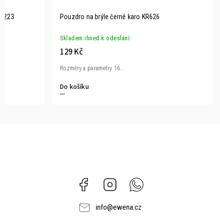
PK223
Pouzdro na brýle černé karo KR626
Skladem ihned k odeslání
129 Kč
Rozměry a parametry 16...
Do košíku
Facebook
Instagram
Whatsapp
info
@
ewena.cz