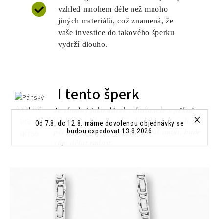
vzhled mnohem déle než mnoho
jiných materiálů, což znamená, že
vaše investice do takového šperku
vydrží dlouho.
I tento šperk
Je vhodný jako dárek , dostanete v pěkné
dárkové krabičce, je z chirurgické oceli, má
Od 7.8. do 12.8. máme dovolenou objednávky se
pěkný design, pěkně doplní váš outfit, bude
budou expedovat 13.8.2026
vám dělat radost