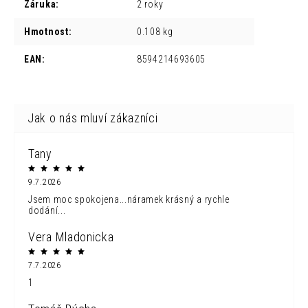
Záruka
:
2 roky
Hmotnost
:
0.108 kg
EAN
:
8594214693605
Tany
9.7.2026
Jsem moc spokojena...náramek krásný a rychle
dodání...
Vera Mladonicka
7.7.2026
1