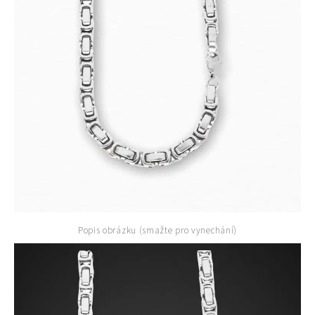
Popis obrázku (smažte pro vynechání)