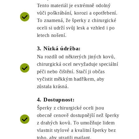
Tento materiál je extrémně odolný
vůči poškrábání, korozi a opotřebení.
To znamená, že šperky z chirurgické
oceli si udrží svůj lesk a vzhled i po
letech nošení.
3. Nízká údržba:
Na rozdíl od některých jiných kovů,
chirurgická ocel nevyžaduje speciální
péči nebo čištění. Stačí ji občas
vyčistit měkkým hadříkem, aby
zůstala krásná.
4. Dostupnost:
Šperky z chirurgické oceli jsou
obecně cenově dostupnější než šperky
z drahých kovů. To umožňuje lidem
vlastnit stylové a kvalitní šperky bez
toho, aby utratili majlant.