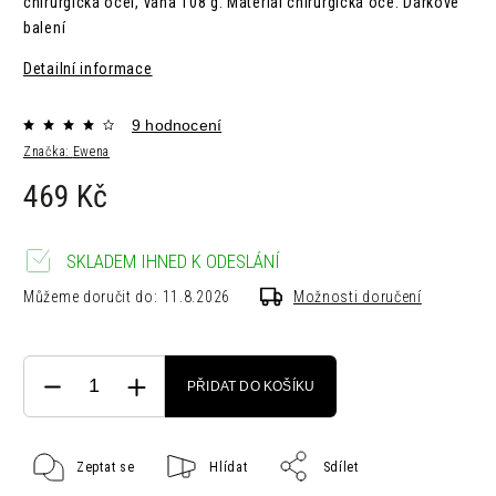
chirurgická ocel,
váha 108 g. Máteriál chirurgická oce. Dárkové
balení
Detailní informace
9 hodnocení
Značka:
Ewena
469 Kč
SKLADEM IHNED K ODESLÁNÍ
Můžeme doručit do:
11.8.2026
Možnosti doručení
PŘIDAT DO KOŠÍKU
Zeptat se
Hlídat
Sdílet