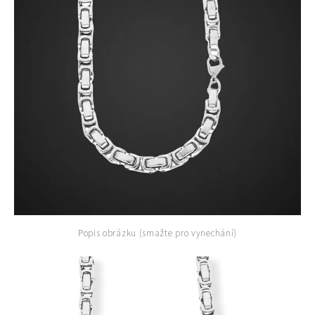
Popis obrázku (smažte pro vynechání)