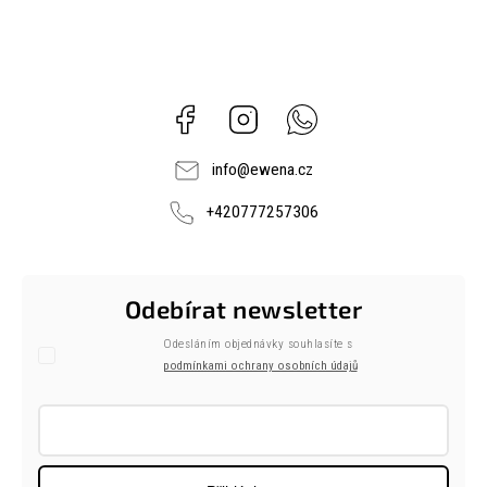
Facebook
Instagram
Whatsapp
info
@
ewena.cz
+420777257306
Odebírat newsletter
Odesláním objednávky souhlasíte s
podmínkami ochrany osobních údajů