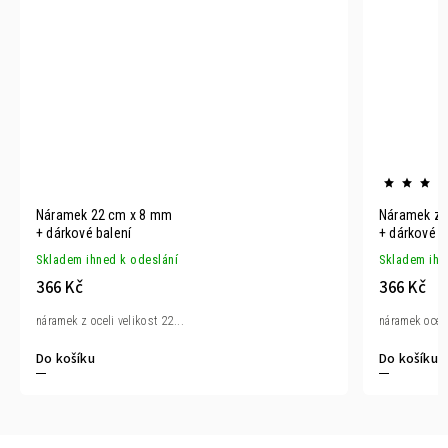
Náramek 22 cm x 8 mm
Náramek z c
+ dárkové balení
+ dárkové b
Skladem ihned k odeslání
Skladem ihn
366 Kč
366 Kč
náramek z oceli velikost 22...
náramek ocel
Do košíku
Do košíku