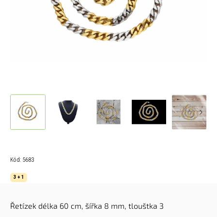
Kód:
5683
3 + 1
Řetízek d
élka 60 cm,
šířka 8 mm,
tlouštka 3