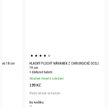
oceli 18 cm
HLADKÝ PLOCHÝ NÁRAMEK Z CHIRURGICKÉ OCELI
19 cm
+ dárkové balení
Skladem ihned k odeslání
199 Kč
Plochý řetízek se hustým...
Do košíku