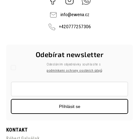
info
@
ewena.cz
+420777257306
Odebírat newsletter
Odesláním objednávky souhlasíte s
podmínkami ochrany osobních údajů
Přihlásit se
KONTAKT
Róbert Galuščak