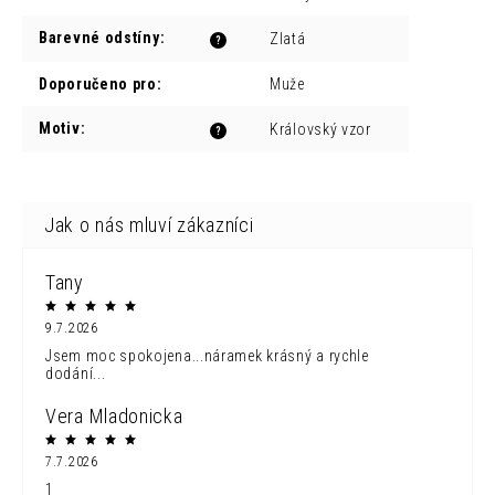
Barevné odstíny
:
Zlatá
?
Doporučeno pro
:
Muže
Motiv
:
Královský vzor
?
Tany
9.7.2026
Jsem moc spokojena...náramek krásný a rychle
dodání...
Vera Mladonicka
7.7.2026
1