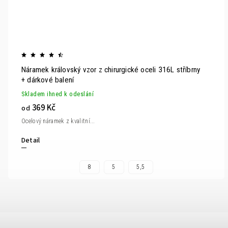
Náramek královský vzor z chirurgické oceli 316L stříbrny
+ dárkové balení
Skladem ihned k odeslání
369 Kč
od
Ocelový náramek z kvalitní...
Detail
8
5
5,5