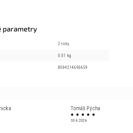
 parametry
2 roky
0.01 kg
8594214690659
nicka
Tomáš Pýcha
30.6.2026