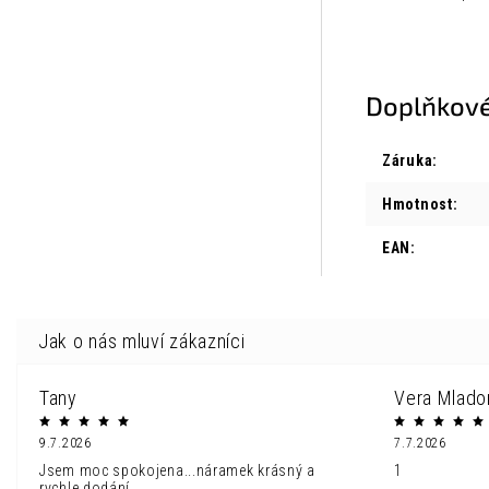
Doplňkové
Záruka
:
Hmotnost
:
EAN
:
Tany
Vera Mlado
9.7.2026
7.7.2026
Jsem moc spokojena...náramek krásný a
1
rychle dodání...