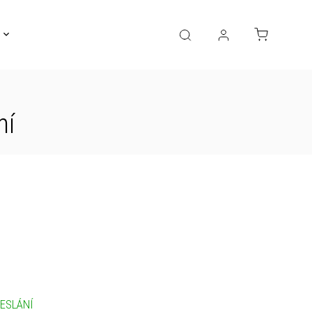
Gravírování
Pro děti
Výprodej
Bižuterie
ní
ESLÁNÍ