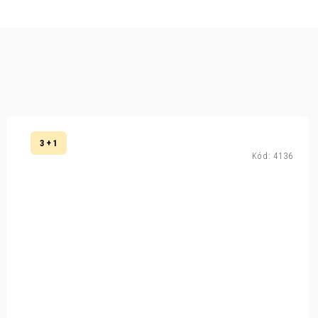
3 + 1
Kód:
4136