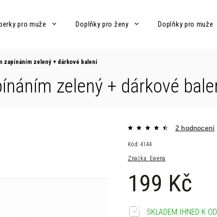
perky pro muže
Doplňky pro ženy
Doplňky pro muže
m zapínáním zelený
+ dárkové balení
ínáním zelený
+ dárkové bale
2 hodnocení
Kód:
4144
Značka:
Ewena
199 Kč
SKLADEM IHNED K OD