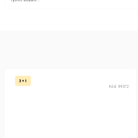
3 + 1
Kód:
99372