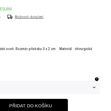
ESLÁNÍ
6
Možnosti doručení
cké oceli.
Rozměr přívěsku
3 x 2 cm .
Materiál : chirurgická
?
PŘIDAT DO KOŠÍKU