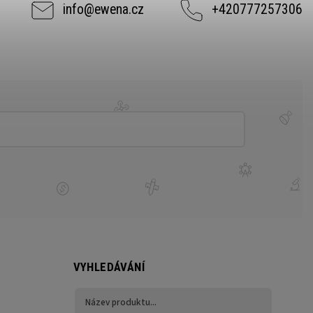
info
@
ewena.cz
+420777257306
VYHLEDÁVÁNÍ