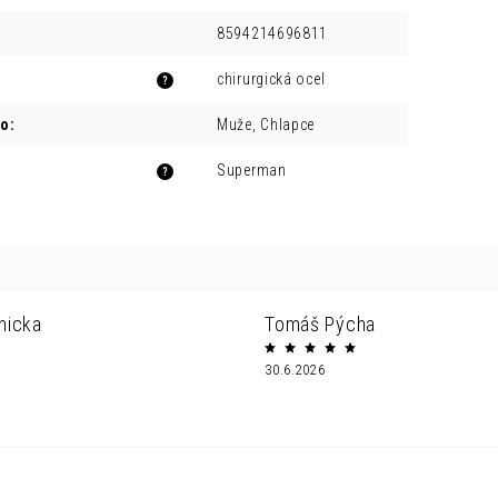
8594214696811
chirurgická ocel
?
ro
:
Muže, Chlapce
Superman
?
nicka
Tomáš Pýcha
30.6.2026