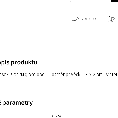
Zeptat se
opis produktu
sek z chirurgické oceli.
Rozměr přívěsku
3 x 2 cm.
Materi
 parametry
2 roky