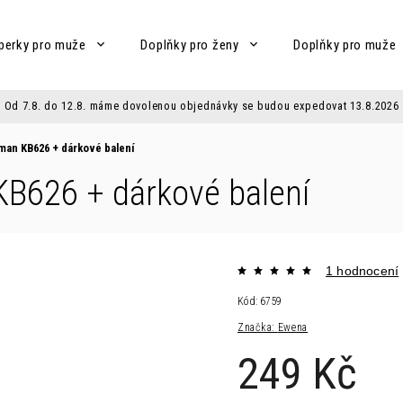
perky pro muže
Doplňky pro ženy
Doplňky pro muže
Od 7.8. do 12.8. máme dovolenou objednávky se budou expedovat 13.8.2026
rman KB626
+ dárkové balení
 KB626
+ dárkové balení
1 hodnocení
Kód:
6759
Značka:
Ewena
249 Kč