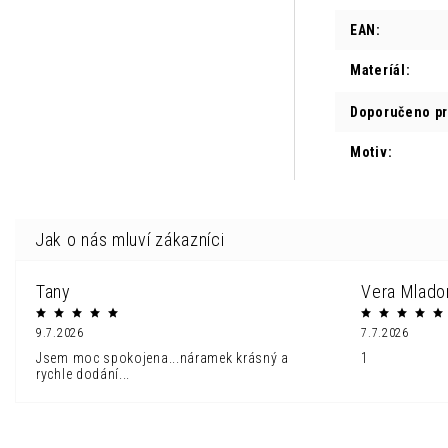
EAN
:
Materíál
:
Doporučeno p
Motiv
:
Tany
Vera Mlado
9.7.2026
7.7.2026
Jsem moc spokojena...náramek krásný a
1
rychle dodání...