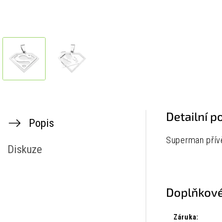
Detailní p
Popis
Superman přívě
Diskuze
Doplňkové
Záruka
: