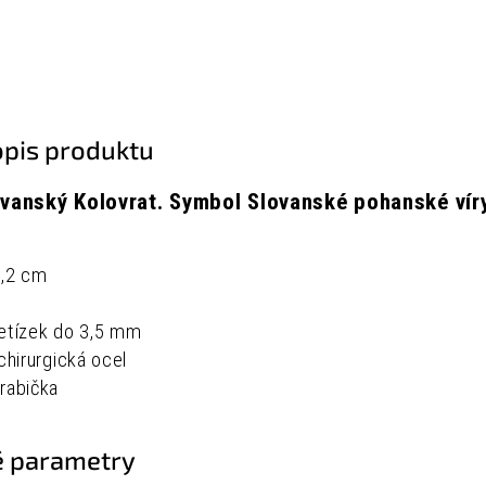
opis produktu
ovanský Kolovrat.
Symbol Slovanské pohanské víry
,2 cm
řetízek do 3,5 mm
 chirurgická ocel
rabička
 parametry