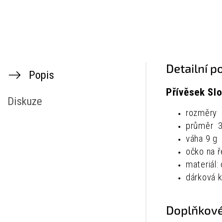
Detailní p
Popis
Přívěsek Sl
Diskuze
rozměry
průměr 3
váha 9 g
očko na 
materiál:
dárková k
Doplňkové