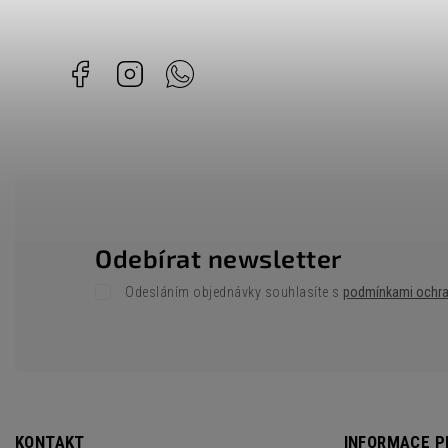
Facebook
Instagram
Whatsapp
Odebírat newsletter
Odesláním objednávky souhlasíte s
podmínkami ochra
KONTAKT
INFORMACE P