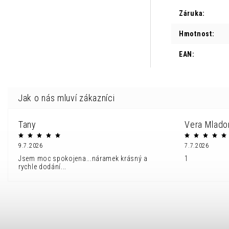
Záruka
:
Hmotnost
:
EAN
:
Tany
Vera Mlado
9.7.2026
7.7.2026
Jsem moc spokojena...náramek krásný a
1
rychle dodání...