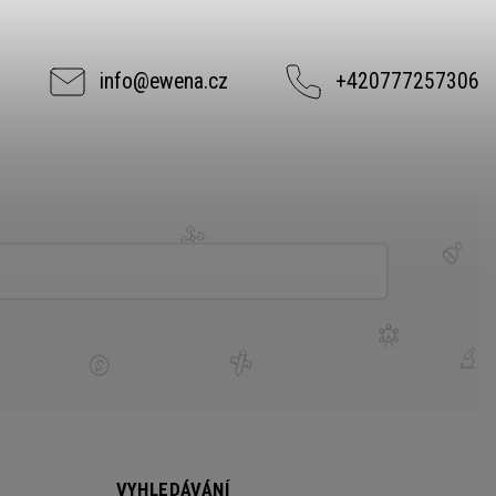
info
@
ewena.cz
+420777257306
VYHLEDÁVÁNÍ