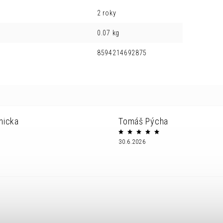
2 roky
0.07 kg
8594214692875
nicka
Tomáš Pýcha
30.6.2026