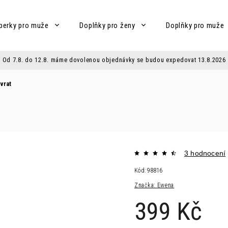
perky pro muže
Doplňky pro ženy
Doplňky pro muže
Od 7.8. do 12.8. máme dovolenou objednávky se budou expedovat 13.8.2026
vrat
3 hodnocení
Kód:
98816
Značka:
Ewena
399 Kč