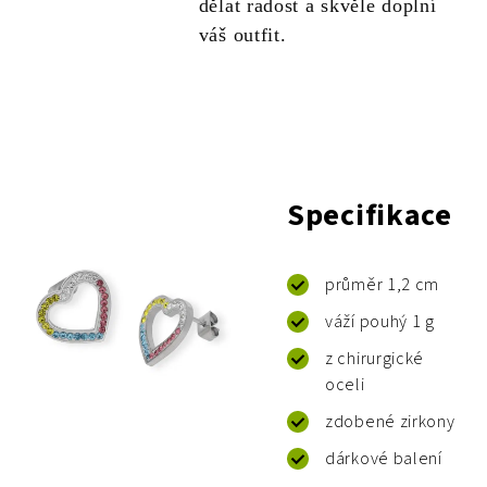
dělat radost a skvěle doplní
váš outfit.
Specifikace
průměr 1,2 cm
váží pouhý 1 g
z chirurgické
oceli
zdobené zirkony
dárkové balení