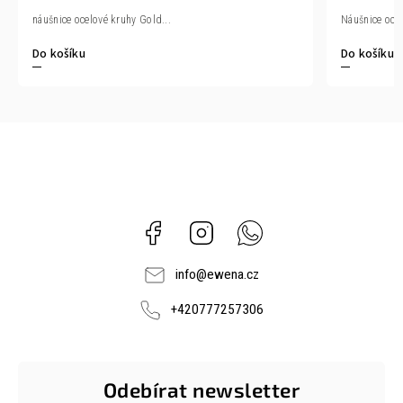
Náušnice ocel
náušnice ocelové kruhy Gold...
Do košíku
Do košíku
Facebook
Instagram
Whatsapp
info
@
ewena.cz
+420777257306
Odebírat newsletter