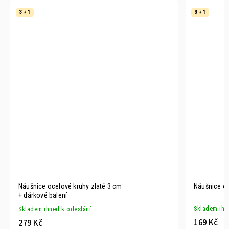
3 + 1
3 + 1
Náušnice ocelové kruhy zlaté 3 cm
Náušnice o
+ dárkové balení
Skladem ihn
Skladem ihned k odeslání
169 Kč
279 Kč