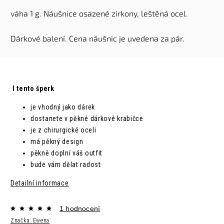
váha 1 g. N
áušnice osazené zirkony,
leštěná ocel.
D
árkové balení. C
ena náušnic je uvedena za pár.
I tento šperk
je vhodný jako dárek
dostanete v pěkné dárkové krabičce
je z chirurgické oceli
má pěkný design
pěkně doplní váš outfit
bude vám dělat radost
Detailní informace
1 hodnocení
Značka:
Ewena