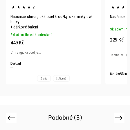
Náušnice chirurgická ocel kroužky s kamínky dvě
Ná
barvy
+ dárkové balení
Skladem ihn
Skladem ihned k odeslání
225 Kč
449 Kč
Chirurgická ocel je...
Jemné náušni
Detail
Do košíku
Zlatá
Stříbrná
Podobné (3)
Previous
Next