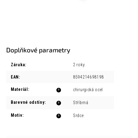
Doplňkové parametry
Záruka
:
2 roky
EAN
:
8594214698198
Materíál
:
chirurgická ocel
?
Barevné odstíny
:
Stříbrná
?
Motiv
:
Srdce
?