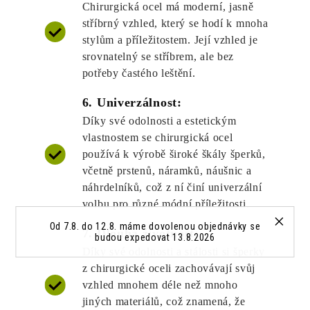
Chirurgická ocel má moderní, jasně
stříbrný vzhled, který se hodí k mnoha
stylům a příležitostem. Její vzhled je
srovnatelný se stříbrem, ale bez
potřeby častého leštění.
6. Univerzálnost:
Díky své odolnosti a estetickým
vlastnostem se chirurgická ocel
používá k výrobě široké škály šperků,
včetně prstenů, náramků, náušnic a
náhrdelníků, což z ní činí univerzální
volbu pro různé módní příležitosti.
Od 7.8. do 12.8. máme dovolenou objednávky se
7. Dlouhá životnost:
budou expedovat 13.8.2026
Díky své odolnosti a stálosti si šperky
z chirurgické oceli zachovávají svůj
vzhled mnohem déle než mnoho
jiných materiálů, což znamená, že