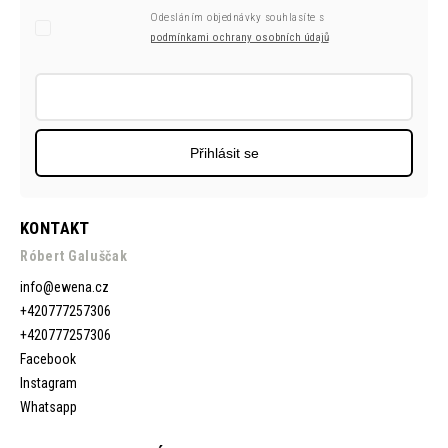
Odesláním objednávky souhlasíte s
podmínkami ochrany osobních údajů
Přihlásit se
KONTAKT
Róbert Galuščak
info
@
ewena.cz
+420777257306
+420777257306
Facebook
Instagram
Whatsapp