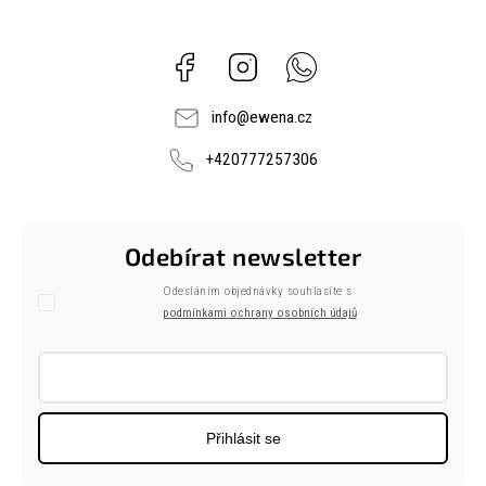
Facebook
Instagram
Whatsapp
info
@
ewena.cz
+420777257306
Odebírat newsletter
Odesláním objednávky souhlasíte s
podmínkami ochrany osobních údajů
Přihlásit se