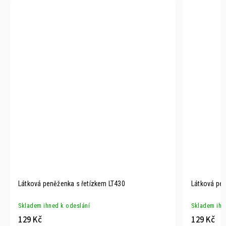
Látková peněženka s řetízkem LT430
Látková pe
Skladem ihned k odeslání
Skladem ihn
129 Kč
129 Kč