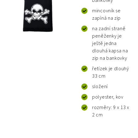
bankovky
mincovník se
zapíná na zip
na zadní straně
peněženky je
ještě jedna
dlouhá kapsa na
zip na bankovky
řetízek je dlouhý
33 cm
složení
polyester, kov
rozměry: 9 x 13 x
2 cm