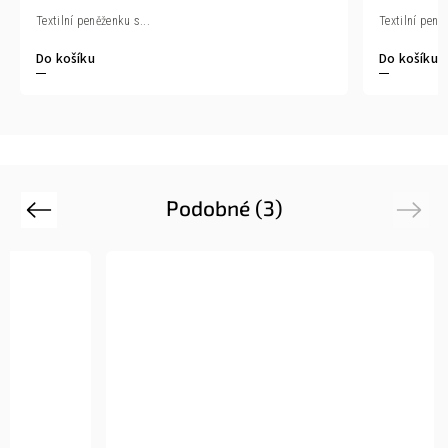
Textilní peněženku s...
Textilní peně
Do košíku
Do košíku
Podobné (3)
Previous
Next