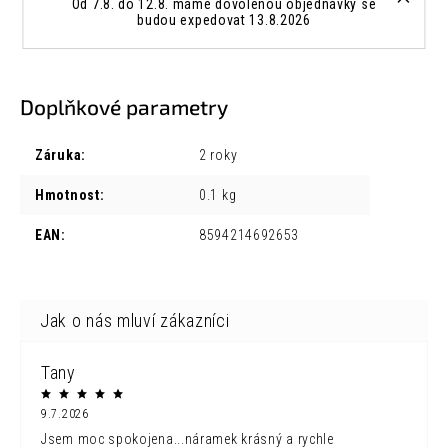
Od 7.8. do 12.8. máme dovolenou objednávky se
budou expedovat 13.8.2026
Doplňkové parametry
Záruka
:
2 roky
Hmotnost
:
0.1 kg
EAN
:
8594214692653
Tany
9.7.2026
Jsem moc spokojena...náramek krásný a rychle