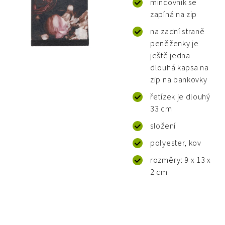
mincovník se
zapíná na zip
na zadní straně
peněženky je
ještě jedna
dlouhá kapsa na
zip na bankovky
řetízek je dlouhý
33 cm
složení
polyester, kov
rozměry: 9 x 13 x
2 cm