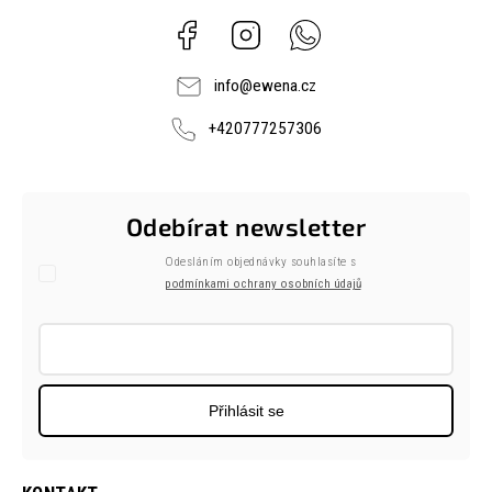
Facebook
Instagram
Whatsapp
info
@
ewena.cz
+420777257306
Odebírat newsletter
Odesláním objednávky souhlasíte s
podmínkami ochrany osobních údajů
Přihlásit se