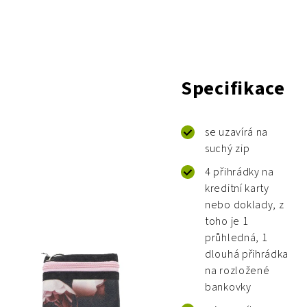
Specifikace
se uzavírá na
suchý zip
4 přihrádky na
kreditní karty
nebo doklady, z
toho je 1
průhledná, 1
dlouhá přihrádka
na rozložené
bankovky