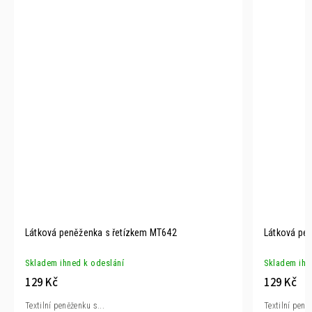
Látková peněženka s řetízkem MT642
Látková pen
Skladem ihned k odeslání
Skladem ihn
129 Kč
129 Kč
Textilní peněženku s...
Textilní peně