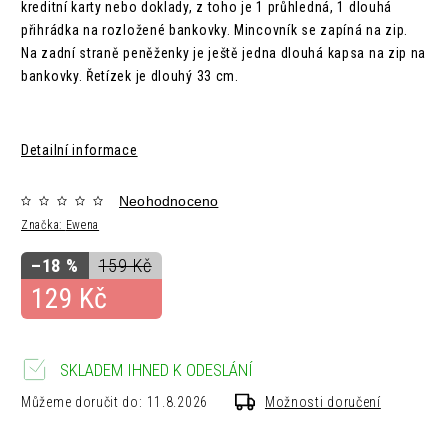
kreditní karty nebo doklady, z toho je 1 průhledná, 1 dlouhá
přihrádka na rozložené bankovky. Mincovník se zapíná na zip.
Na zadní straně peněženky je ještě jedna dlouhá kapsa na zip na
bankovky. Řetízek je dlouhý 33 cm.
Detailní informace
Neohodnoceno
Značka:
Ewena
–18 %
159 Kč
129 Kč
SKLADEM IHNED K ODESLÁNÍ
Můžeme doručit do:
11.8.2026
Možnosti doručení