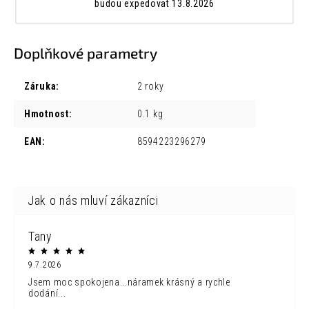
budou expedovat 13.8.2026
Doplňkové parametry
Záruka
:
2 roky
Hmotnost
:
0.1 kg
EAN
:
8594223296279
Tany
9.7.2026
Jsem moc spokojena...náramek krásný a rychle
dodání...