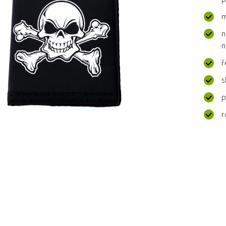
m
n
n
ř
s
p
r