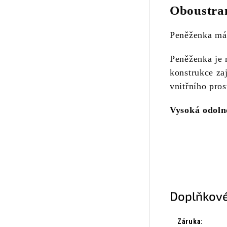
Oboustra
Peněženka má 
Peněženka je n
konstrukce za
vnitřního pro
Vysoká odolno
Doplňkové
Záruka
: