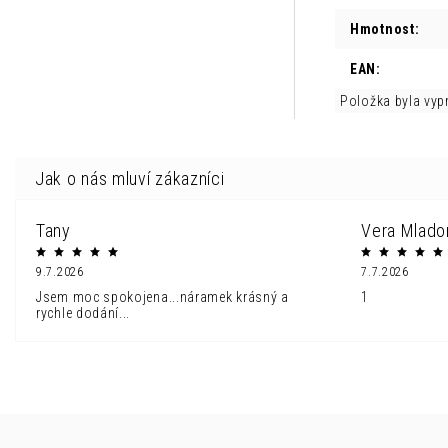
Hmotnost
:
EAN
:
Položka byla vy
Tany
Vera Mlado
9.7.2026
7.7.2026
Jsem moc spokojena...náramek krásný a
1
rychle dodání...