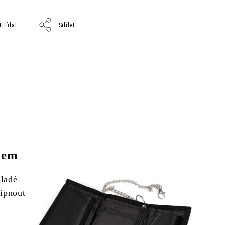
Hlídat
Sdílet
kem
mladé
řipnout