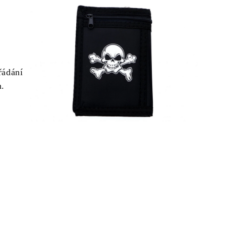
řádání
m.