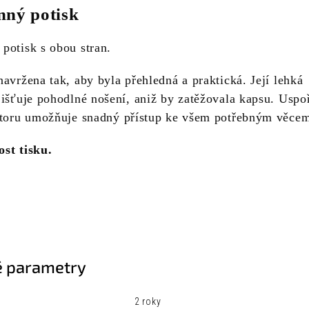
nný potisk
potisk s obou stran.
avržena tak, aby byla přehledná a praktická. Její lehká
jišťuje pohodlné nošení, aniž by zatěžovala kapsu. Uspo
storu umožňuje snadný přístup ke všem potřebným věce
st tisku.
 parametry
2 roky