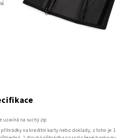
ní
cifikace
e uzavírá na suchý zip
 přihrádky na kreditní karty nebo doklady, z toho je 1
růhledná, 1 dlouhá přihrádka na rozložené bankovky