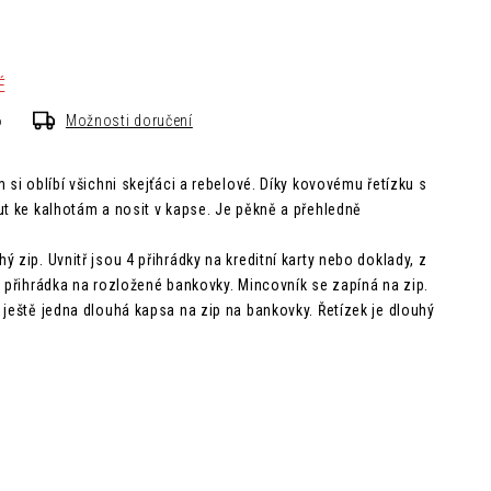
É
6
Možnosti doručení
 si oblíbí všichni skejťáci a rebelové. Díky kovovému řetízku s
ut ke kalhotám a nosit v kapse. Je pěkně a přehledně
 zip. Uvnitř jsou 4 přihrádky na kreditní karty nebo doklady, z
á přihrádka na rozložené bankovky. Mincovník se zapíná na zip.
 ještě jedna dlouhá kapsa na zip na bankovky. Řetízek je dlouhý