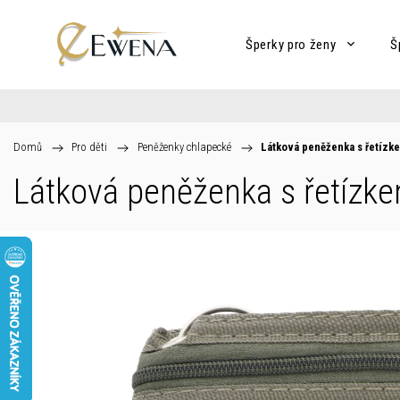
Šperky pro ženy
Š
Domů
/
Pro děti
/
Peněženky chlapecké
/
Látková peněženka s řetízk
Látková peněženka s řetízk