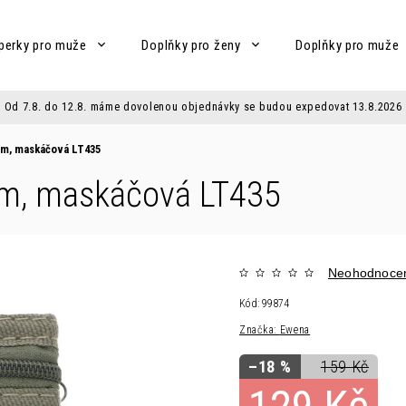
perky pro muže
Doplňky pro ženy
Doplňky pro muže
Od 7.8. do 12.8. máme dovolenou objednávky se budou expedovat 13.8.2026
em, maskáčová LT435
em, maskáčová LT435
Neohodnoce
Kód:
99874
Značka:
Ewena
–18 %
159 Kč