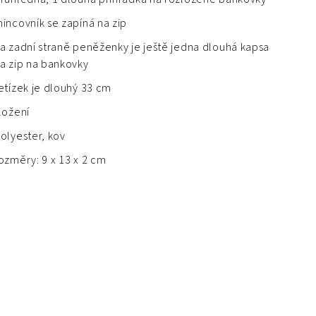
incovník se zapíná na zip
a zadní straně peněženky je ještě jedna dlouhá kapsa
a zip na bankovky
etízek je dlouhý 33 cm
ložení
olyester, kov
ozměry: 9 x 13 x 2 cm