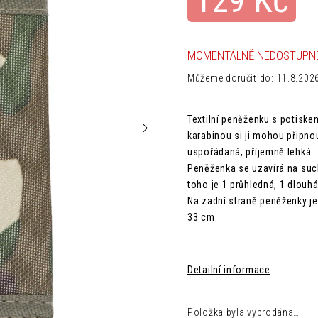
129 Kč
MOMENTÁLNĚ NEDOSTUPN
Můžeme doručit do:
11.8.202
Textilní peněženku s potiskem
karabinou si ji mohou připno
uspořádaná, příjemně lehká.
Peněženka se uzavírá na suchý
toho je 1 průhledná, 1 dlouh
Na zadní straně peněženky je
33 cm.
Detailní informace
Položka byla vyprodána…