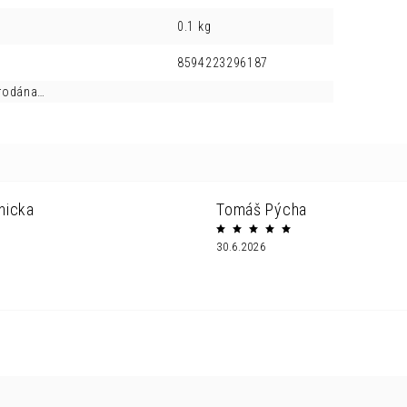
0.1 kg
8594223296187
prodána…
nicka
Tomáš Pýcha
30.6.2026