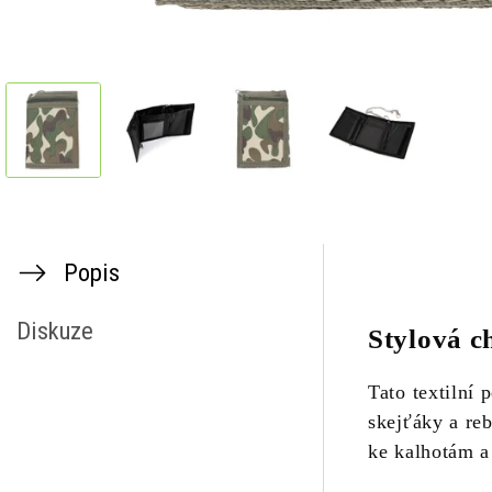
Popis
Diskuze
Stylová c
Tato textilní
skejťáky a re
ke kalhotám a