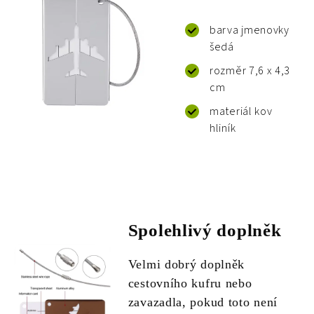
barva jmenovky
šedá
rozměr 7,6 x 4,3
cm
materiál kov
hliník
Spolehlivý doplněk
Velmi dobrý doplněk
cestovního kufru nebo
zavazadla, pokud toto není