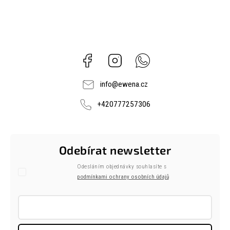
Facebook
Instagram
Whatsapp
info
@
ewena.cz
+420777257306
Odebírat newsletter
Odesláním objednávky souhlasíte s
podmínkami ochrany osobních údajů