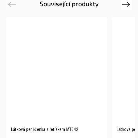
Související produkty
Previous
Next
Látková peněženka s řetízkem MT642
Látková pen