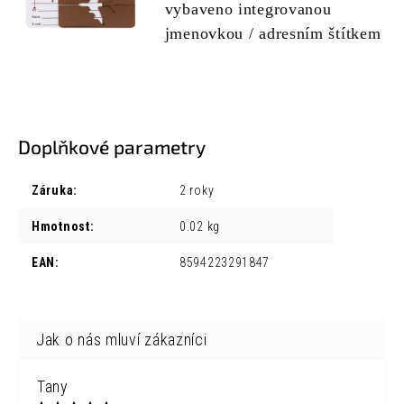
vybaveno integrovanou
jmenovkou / adresním štítkem
Doplňkové parametry
Záruka
:
2 roky
Hmotnost
:
0.02 kg
EAN
:
8594223291847
Tany