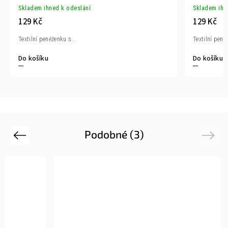
Skladem ihned k odeslání
Skladem ihn
129 Kč
129 Kč
Textilní peněženku s...
Textilní peně
Do košíku
Do košíku
Podobné (3)
Previous
Next