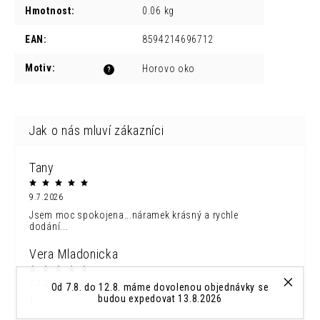
Hmotnost
:
0.06 kg
EAN
:
8594214696712
Motiv
:
Horovo oko
?
Tany
9.7.2026
Jsem moc spokojena...náramek krásný a rychle
dodání...
Vera Mladonicka
7.7.2026
Od 7.8. do 12.8. máme dovolenou objednávky se
budou expedovat 13.8.2026
1