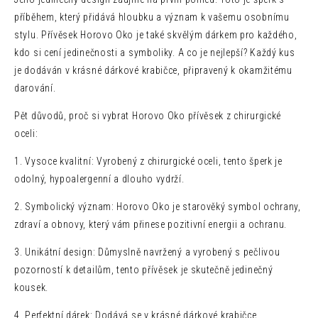
příběhem, který přidává hloubku a význam k vašemu osobnímu
stylu. Přívěsek Horovo Oko je také skvělým dárkem pro každého,
kdo si cení jedinečnosti a symboliky. A co je nejlepší? Každý kus
je dodáván v krásné dárkové krabičce, připravený k okamžitému
darování.
Pět důvodů, proč si vybrat Horovo Oko přívěsek z chirurgické
oceli:
1. Vysoce kvalitní: Vyrobený z chirurgické oceli, tento šperk je
odolný, hypoalergenní a dlouho vydrží.
2. Symbolický význam: Horovo Oko je starověký symbol ochrany,
zdraví a obnovy, který vám přinese pozitivní energii a ochranu.
3. Unikátní design: Důmyslně navržený a vyrobený s pečlivou
pozorností k detailům, tento přívěsek je skutečně jedinečný
kousek.
4. Perfektní dárek: Dodává se v krásné dárkové krabičce,