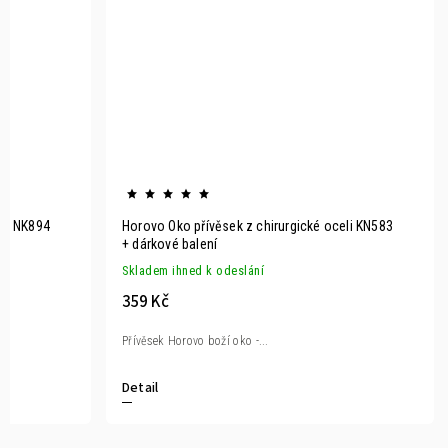
eli NK894
Horovo Oko přívěsek z chirurgické oceli KN583
+ dárkové balení
Skladem ihned k odeslání
359 Kč
Přívěsek Horovo boží oko -...
Detail