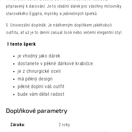
připravený k darování. Je to ideální dárek pro všechny milovníky
starověkého Egypta, mystiky a jedinečných šperků.
5. Univerzální doplněk: Je nádherným doplňkem jakéhokoli
outfitu, ať už je to denní casual look nebo večerní elegantní styl.
I tento šperk
je vhodný jako dárek
dostanete v pěkné dárkové krabičce
je z chirurgické oceli
má pěkný design
pěkně doplní váš outfit
bude vám dělat radost
Doplňkové parametry
Záruka
:
2 roky