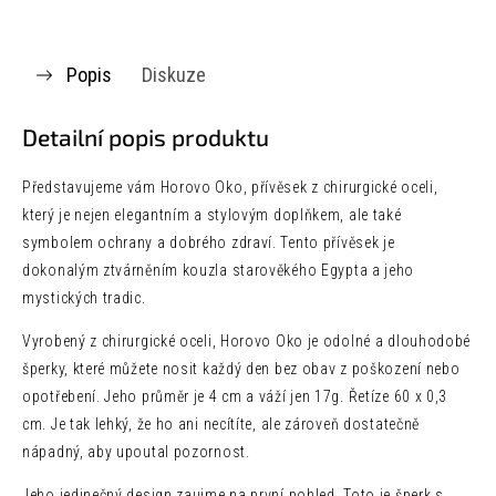
Popis
Diskuze
Detailní popis produktu
Představujeme vám Horovo Oko, přívěsek z chirurgické oceli,
který je nejen elegantním a stylovým doplňkem, ale také
symbolem ochrany a dobrého zdraví. Tento přívěsek je
dokonalým ztvárněním kouzla starověkého Egypta a jeho
mystických tradic.
Vyrobený z chirurgické oceli, Horovo Oko je odolné a dlouhodobé
šperky, které můžete nosit každý den bez obav z poškození nebo
opotřebení. Jeho průměr je 4 cm a váží jen 17g. Řetíze 60 x 0,3
cm. Je tak lehký, že ho ani necítíte, ale zároveň dostatečně
nápadný, aby upoutal pozornost.
Jeho jedinečný design zaujme na první pohled. Toto je šperk s