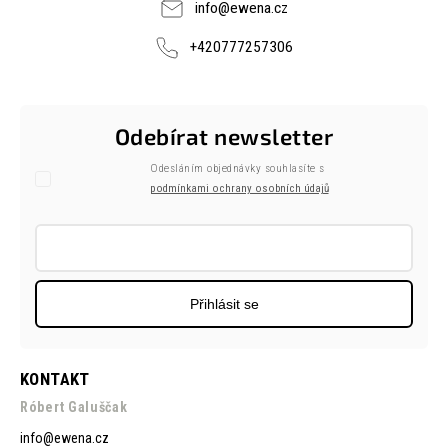
info
@
ewena.cz
+420777257306
Odebírat newsletter
Odesláním objednávky souhlasíte s
podmínkami ochrany osobních údajů
Přihlásit se
KONTAKT
Róbert Galuščak
info
@
ewena.cz