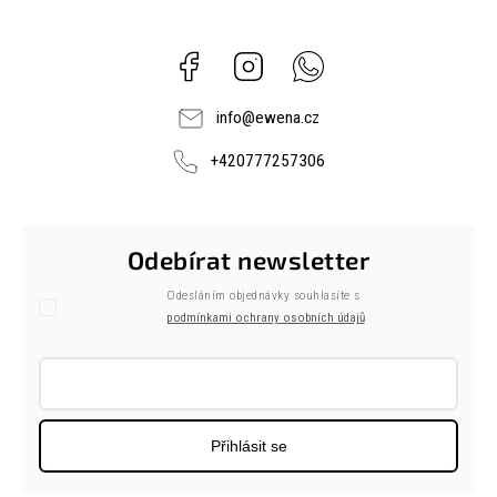
Facebook
Instagram
Whatsapp
info
@
ewena.cz
+420777257306
Odebírat newsletter
Odesláním objednávky souhlasíte s
podmínkami ochrany osobních údajů
Přihlásit se