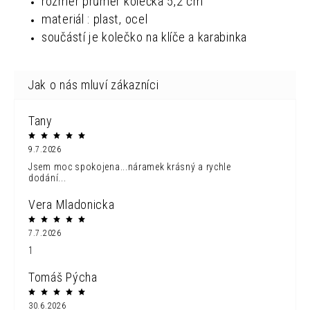
rozměr
průměr kolečka 5,2 cm
materiál : plast, ocel
součástí je kolečko na klíče a karabinka
Tany
9.7.2026
Jsem moc spokojena...náramek krásný a rychle
dodání...
Vera Mladonicka
7.7.2026
1
Tomáš Pýcha
30.6.2026