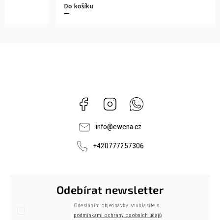
Do košíku
Facebook
Instagram
Whatsapp
info
@
ewena.cz
+420777257306
Odebírat newsletter
Odesláním objednávky souhlasíte s
podmínkami ochrany osobních údajů