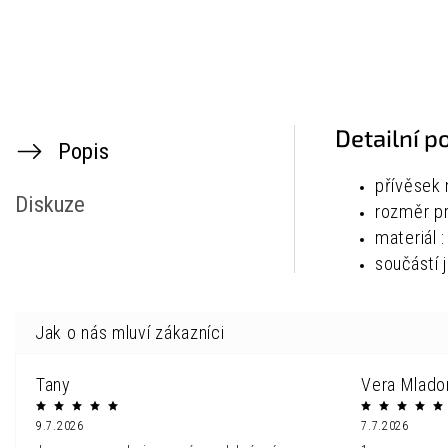
Detailní p
Popis
přívěsek 
Diskuze
rozměr
p
materiál :
součástí 
Tany
Vera Mlado
9.7.2026
7.7.2026