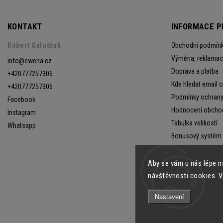
KONTAKT
INFORMACE P
Róbert Galuščak
Obchodní podmín
Výměna, reklamace
info
@
ewena.cz
Doprava a platba
+420777257306
Kde hledat email 
+420777257306
Podmínky ochrany
Facebook
Hodnocení obcho
Instagram
Tabulka velikostí
Whatsapp
Bonusový systém
Aby se vám u nás lépe n
návštěvnosti cookies.
V
Nastavení