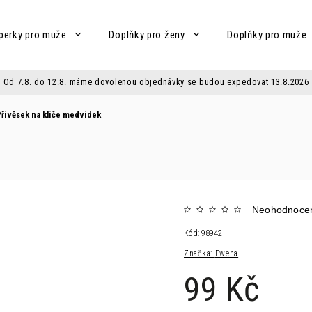
perky pro muže
Doplňky pro ženy
Doplňky pro muže
Od 7.8. do 12.8. máme dovolenou objednávky se budou expedovat 13.8.2026
řívěsek na klíče medvídek
Neohodnoce
Kód:
98942
Značka:
Ewena
99 Kč