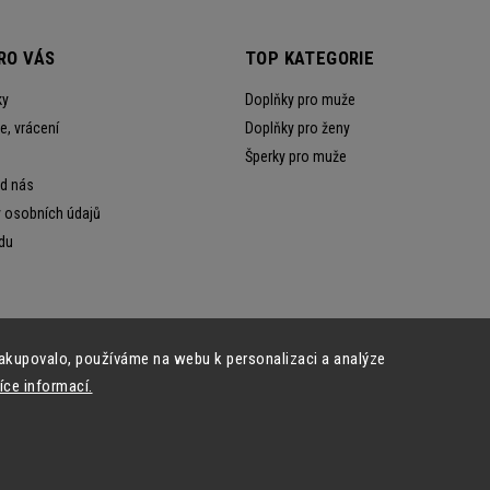
RO VÁS
TOP KATEGORIE
ky
Doplňky pro muže
, vrácení
Doplňky pro ženy
Šperky pro muže
od nás
 osobních údajů
du
akupovalo, používáme na webu k personalizaci a analýze
íce informací.
Copyright 2026
Ewena.CZ
. Všechna práva vyhrazena.
Grafický návrh vytvořil a nakódoval
Shoptak.cz