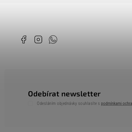
Facebook
Instagram
Whatsapp
Odebírat newsletter
Odesláním objednávky souhlasíte s
podmínkami ochra