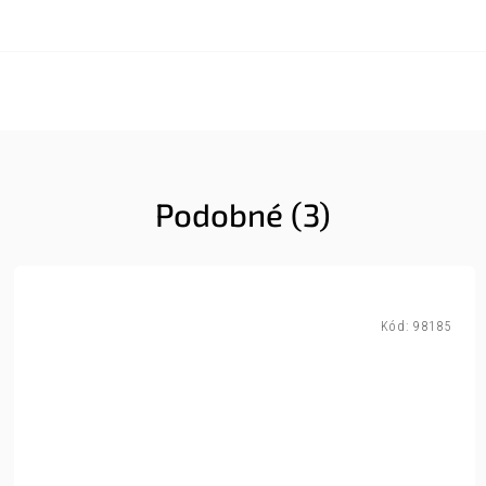
Podobné (3)
Kód:
98185