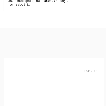
Jsem moc spokojena...náramek krásný a
1
rychle dodání...
Kód:
98935