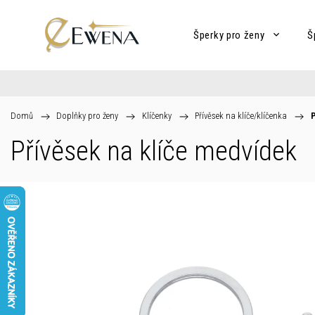
Šperky pro ženy
Š
Domů
/
Doplňky pro ženy
/
Klíčenky
/
Přívěsek na klíče/klíčenka
/
P
Přívěsek na klíče medvídek