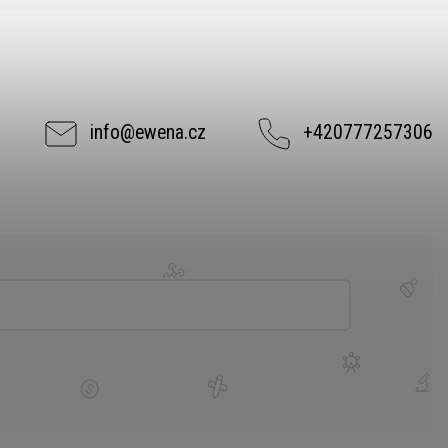
info
@
ewena.cz
+420777257306