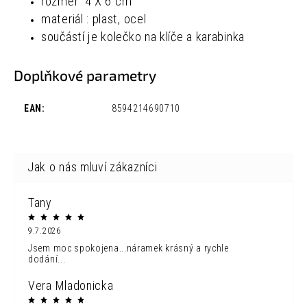
rozměr
4 X 6 cm
materiál : plast, ocel
součástí je kolečko na klíče a karabinka
Doplňkové parametry
EAN
:
8594214690710
Tany
9.7.2026
Jsem moc spokojena...náramek krásný a rychle
dodání...
Vera Mladonicka