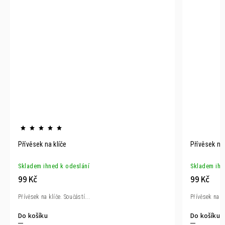
Přívěsek na klíče
Přívěsek na
Skladem ihned k odeslání
Skladem ihn
99 Kč
99 Kč
Přívěsek na klíče. Součástí...
Přívěsek na kl
Do košíku
Do košíku