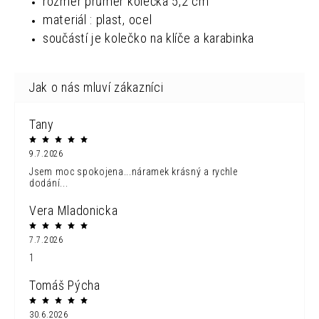
rozměr
průměr kolečka 5,2 cm
materiál : plast, ocel
součástí je kolečko na klíče a karabinka
Tany
9.7.2026
Jsem moc spokojena...náramek krásný a rychle
dodání...
Vera Mladonicka
7.7.2026
1
Tomáš Pýcha
30.6.2026