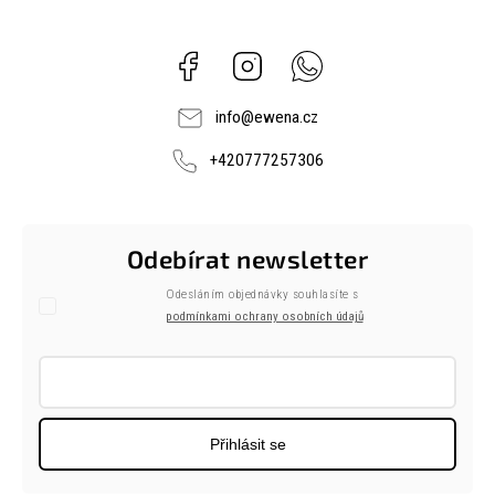
Facebook
Instagram
Whatsapp
info
@
ewena.cz
+420777257306
Odebírat newsletter
Odesláním objednávky souhlasíte s
podmínkami ochrany osobních údajů
Přihlásit se