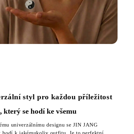
rzální styl pro každou příležitost
, který se hodí ke všemu
ému univerzálnímu designu se JIN JANG
 hodí k jakémukoliv outfitu. Je to perfektní