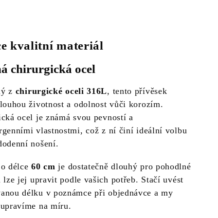
e kvalitní materiál
á chirurgická ocel
ný z
chirurgické oceli 316L
, tento přívěsek
dlouhou životnost a odolnost vůči korozím.
ická ocel je známá svou pevností a
rgenními vlastnostmi, což z ní činí ideální volbu
dodenní nošení.
 o délce
60 cm
je dostatečně dlouhý pro pohodlné
 lze jej upravit podle vašich potřeb. Stačí uvést
anou délku v poznámce při objednávce a my
 upravíme na míru.