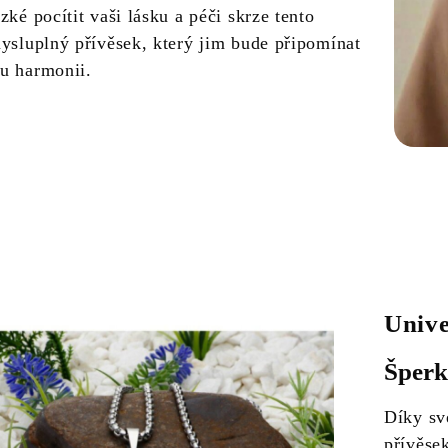
zké pocítit vaši lásku a péči skrze tento
mysluplný přívěsek, který jim bude připomínat
u harmonii.
Unive
Šperk
Díky sv
přívěsek