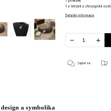
1 přívěšek
1 x řetízek z chirurgické oce
Detailní informace
Zeptat se
 design a symbolika