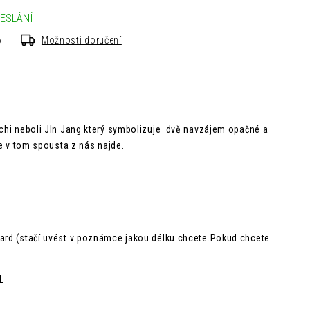
ESLÁNÍ
6
Možnosti doručení
 chi neboli JIn Jang který symbolizuje dvě navzájem opačné a
 se v tom spousta z nás najde.
dard (stačí uvést v poznámce jakou délku chcete.Pokud chcete
L