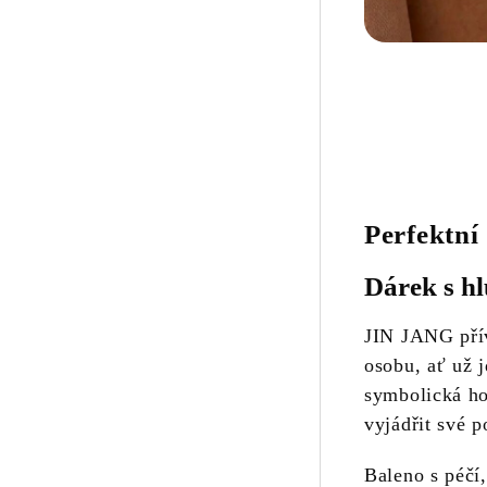
Perfektní
Dárek s h
JIN JANG přív
osobu, ať už j
symbolická ho
vyjádřit své p
Baleno s péčí,