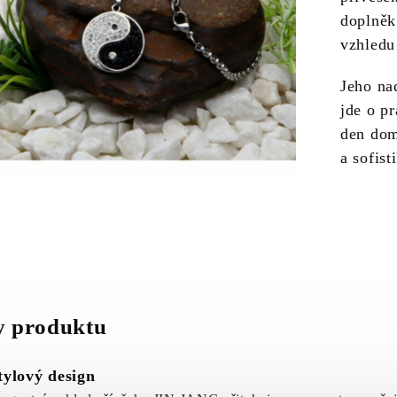
doplněk
vzhledu 
Jeho na
jde o p
den dom
a sofist
 produktu
tylový design