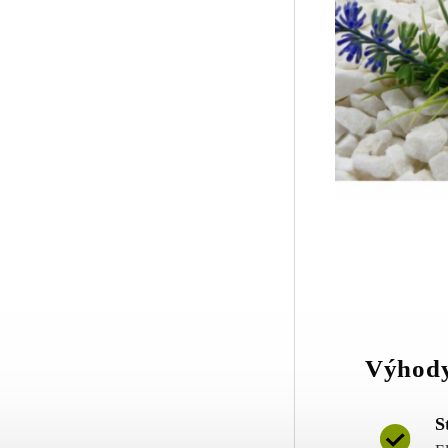
Výhody
S