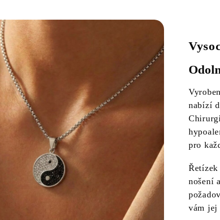
Vysoc
Odoln
Vyrobe
nabízí 
Chirurg
hypoale
pro kaž
Řetízek
nošení a
požadov
vám jej