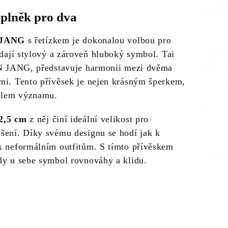
oplněk pro dva
 JANG
s řetízkem je dokonalou volbou pro
edají stylový a zároveň hluboký symbol. Tai
IN JANG, představuje harmonii mezi dvěma
mi. Tento přívěsek je nejen krásným šperkem,
telem významu.
2,5 cm
z něj činí ideální velikost pro
šení. Díky svému designu se hodí jak k
k neformálním outfitům. S tímto přívěskem
dy u sebe symbol rovnováhy a klidu.