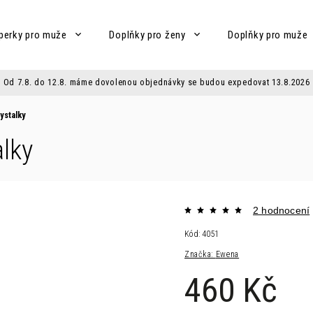
perky pro muže
Doplňky pro ženy
Doplňky pro muže
Od 7.8. do 12.8. máme dovolenou objednávky se budou expedovat 13.8.2026
ystalky
alky
2 hodnocení
Kód:
4051
Značka:
Ewena
460 Kč