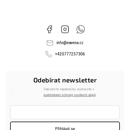
Facebook
Instagram
Whatsapp
info
@
ewena.cz
+420777257306
Odebírat newsletter
Odesláním objednávky souhlasíte s
podmínkami ochrany osobních údajů
Přihlásit se