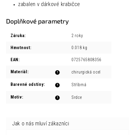
zabalen v dárkové krabičce
Doplňkové parametry
Záruka
:
2 roky
Hmotnost
:
0.018 kg
EAN
:
0725765808356
Materíál
:
chirurgická ocel
?
Barevné odstíny
:
Stříbrná
?
Motiv
:
Srdce
?