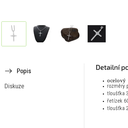
Detailní p
Popis
ocelový 
Diskuze
rozměry
tloušťka
řetízek
6
tloušťka