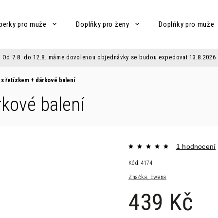
perky pro muže
Doplňky pro ženy
Doplňky pro muže
Od 7.8. do 12.8. máme dovolenou objednávky se budou expedovat 13.8.2026
 s řetízkem
+ dárkové balení
rkové balení
1 hodnocení
Kód:
4174
Značka:
Ewena
439 Kč