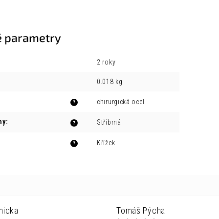
 parametry
2 roky
0.018 kg
chirurgická ocel
?
ny
:
Stříbrná
?
Křížek
?
nicka
Tomáš Pýcha