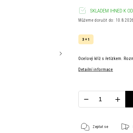
SKLADEM IHNED K OD
Můžeme doručit do:
10.8.202
3 + 1
Ocelový kříž s řetízkem. R
oz
Detailní informace
Zeptat se