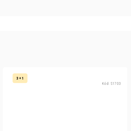
3 + 1
Kód:
S1703