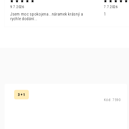
9.7.2026
7.7.2026
Jsem moc spokojena...náramek krásný a
1
rychle dodání...
3 + 1
Kód:
7590