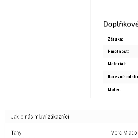
Doplňkové
Záruka
:
Hmotnost
:
Materíál
:
Barevné odstí
Motiv
:
Tany
Vera Mlado