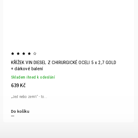
KŘÍŽEK VIN DIESEL Z CHIRURGICKÉ OCELI 5 x 2,7 GOLD
+ dárkové balení
Skladem ihned k odeslání
639 Kč
„Jeď nebo zemři“ - to...
Do košíku