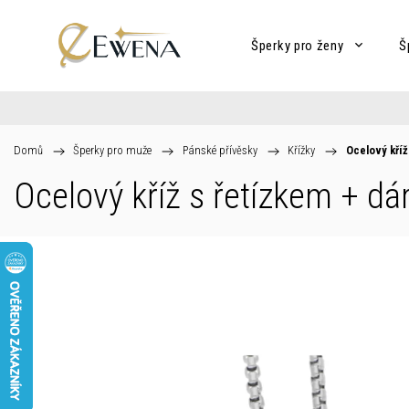
Šperky pro ženy
Š
Domů
/
Šperky pro muže
/
Pánské přívěsky
/
Křížky
/
Ocelový kříž
Ocelový kříž s řetízkem
+ dá