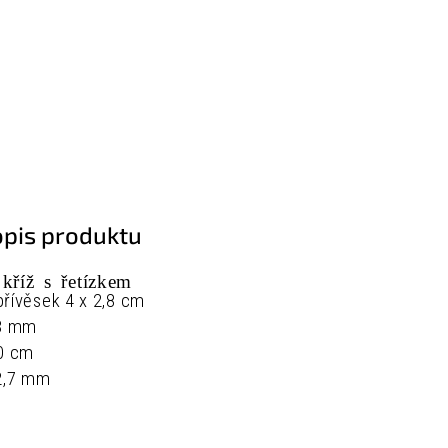
opis produktu
kříž s řetízkem
přívěsek
4 x 2,8 cm
3 mm
0 cm
2,7 mm