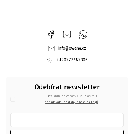
Facebook
Instagram
Whatsapp
info
@
ewena.cz
+420777257306
Odebírat newsletter
Odesláním objednávky souhlasíte s
podmínkami ochrany osobních údajů