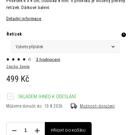
P
řívěsek 6 x 4 cm,
tlouštka 8 mm. V
přívěsku je vložený pletený
řetízek. Dárkové balení
Detailní informace
Řetízek
?
3 hodnocení
Značka:
Ewena
499 Kč
SKLADEM IHNED K ODESLÁNÍ
Můžeme doručit do:
10.8.2026
Možnosti doručení
PŘIDAT DO KOŠÍKU