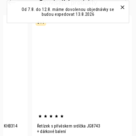
Související produkty
Previous
Next
Od 7.8. do 12.8. máme dovolenou objednávky se
budou expedovat 13.8.2026
3 + 1
eli KHB314
Řetízek s přívěskem srdíčka JG8743
+ dárkové balení