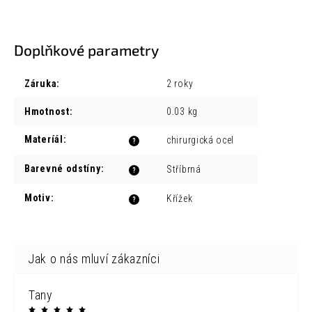
Doplňkové parametry
Záruka
:
2 roky
Hmotnost
:
0.03 kg
Materíál
:
chirurgická ocel
?
Barevné odstíny
:
Stříbrná
?
Motiv
:
Křížek
?
Tany