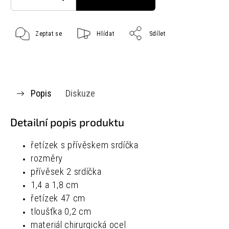
Zeptat se
Hlídat
Sdílet
Popis
Diskuze
Detailní popis produktu
řetízek s přívěskem srdíčka
rozměry
přívěsek 2 srdíčka
1,4 a 1,8 cm
řetízek
47 cm
tloušťka
0,2 cm
materiál chirurgická ocel