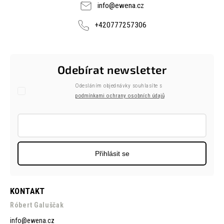
info
@
ewena.cz
+420777257306
Odebírat newsletter
Odesláním objednávky souhlasíte s
podmínkami ochrany osobních údajů
Přihlásit se
KONTAKT
Róbert Galuščak
info
@
ewena.cz