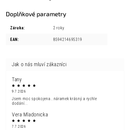
Doplňkové parametry
Záruka
:
2 roky
EAN
:
8594214695319
Tany
9.7.2026
Jsem moc spokojena...náramek krásný a rychle
dodání...
Vera Mladonicka
7.7.2026