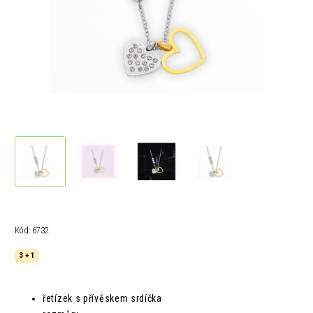
Kód:
6732
3 + 1
řetízek s přívěskem srdíčka