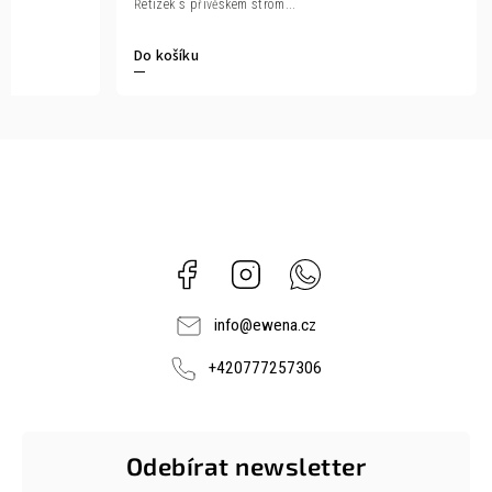
Řetízek s přívěskem strom...
Do košíku
Facebook
Instagram
Whatsapp
info
@
ewena.cz
+420777257306
Odebírat newsletter