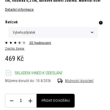
cm,
tloušťka 0,2 cm,
dárkové balení zdarma. Materiál ocel
Detailní informace
Řetízek
?
10 hodnocení
Značka:
Ewena
469 Kč
SKLADEM IHNED K ODESLÁNÍ
Můžeme doručit do:
10.8.2026
Možnosti doručení
PŘIDAT DO KOŠÍKU