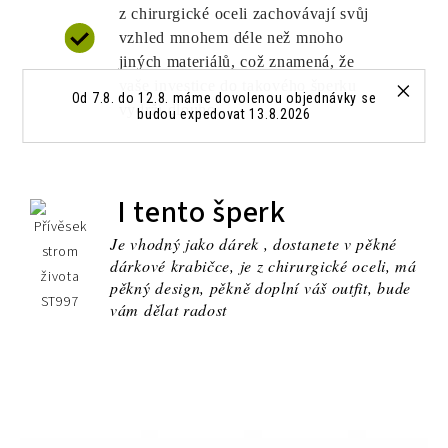
z chirurgické oceli zachovávají svůj
vzhled mnohem déle než mnoho
jiných materiálů, což znamená, že
vaše investice do takového šperku
Od 7.8. do 12.8. máme dovolenou objednávky se
vydrží dlouho.
budou expedovat 13.8.2026
I tento šperk
Je vhodný jako dárek , dostanete v pěkné
dárkové krabičce, je z chirurgické oceli, má
pěkný design, pěkně doplní váš outfit, bude
vám dělat radost