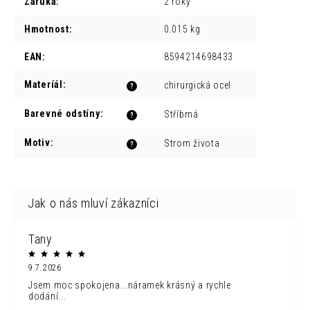
Záruka
:
2 roky
Hmotnost
:
0.015 kg
EAN
:
8594214698433
Materíál
:
chirurgická ocel
?
Barevné odstíny
:
Stříbrná
?
Motiv
:
Strom života
?
Tany
9.7.2026
Jsem moc spokojena...náramek krásný a rychle
dodání...