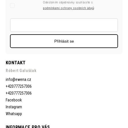
Odesláním objednávky souhlasíte s
podmínkami ochrany osobních údajů
Přihlásit se
KONTAKT
Róbert Galuščak
info
@
ewena.cz
+420777257306
+420777257306
Facebook
Instagram
Whatsapp
INFORMACE PRO VÁS