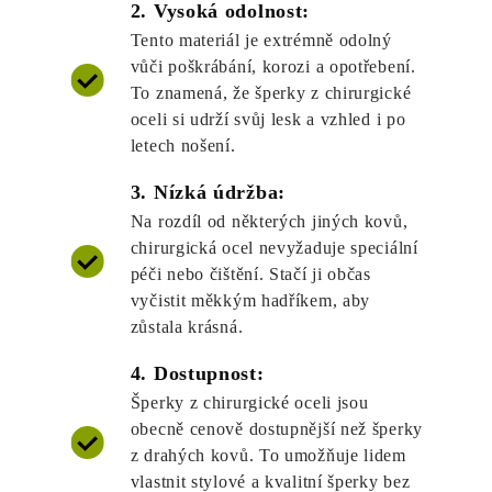
2. Vysoká odolnost:
Tento materiál je extrémně odolný
vůči poškrábání, korozi a opotřebení.
To znamená, že šperky z chirurgické
oceli si udrží svůj lesk a vzhled i po
letech nošení.
3. Nízká údržba:
Na rozdíl od některých jiných kovů,
chirurgická ocel nevyžaduje speciální
péči nebo čištění. Stačí ji občas
vyčistit měkkým hadříkem, aby
zůstala krásná.
4. Dostupnost:
Šperky z chirurgické oceli jsou
obecně cenově dostupnější než šperky
z drahých kovů. To umožňuje lidem
vlastnit stylové a kvalitní šperky bez