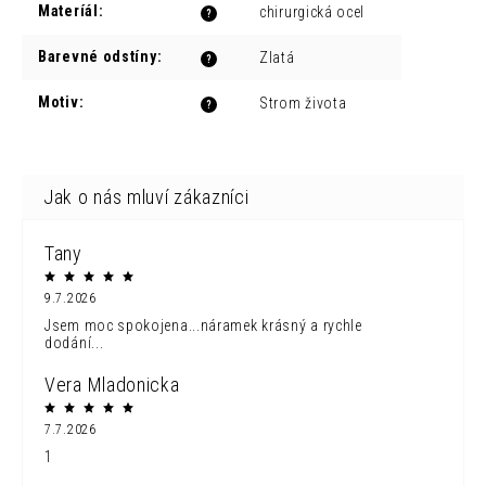
Materíál
:
chirurgická ocel
?
Barevné odstíny
:
Zlatá
?
Motiv
:
Strom života
?
Tany
9.7.2026
Jsem moc spokojena...náramek krásný a rychle
dodání...
Vera Mladonicka
7.7.2026
1