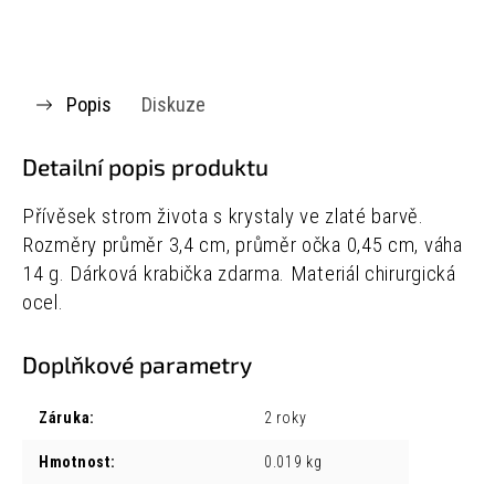
Popis
Diskuze
Detailní popis produktu
Přívěsek strom života s krystaly ve zlaté barvě.
R
ozměry p
růměr 3,4 cm, p
růměr očka 0,45 cm, v
áha
14 g.
Dárková krabička zdarma. Materiál chirurgická
ocel.
Doplňkové parametry
Záruka
:
2 roky
Hmotnost
:
0.019 kg