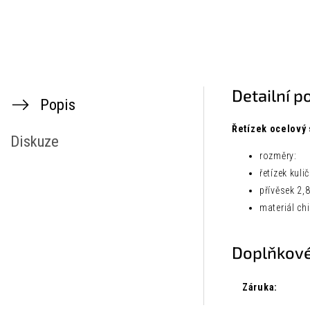
Detailní p
Popis
Řetízek ocelový
Diskuze
rozměry:
řetízek kuli
přívěsek 2,
materiál chi
Doplňkové
Záruka
: