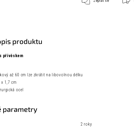
Zeptat se
opis produktu
 s přívěskem
čkový až 60 cm lze zkrátit na libovolnou délku
8 x 1,7 cm
rurgická ocel
 parametry
2 roky