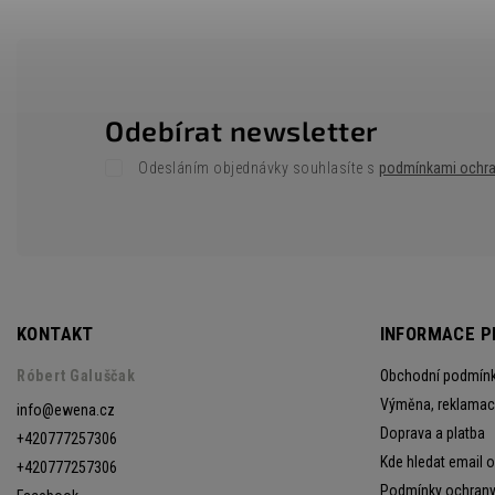
Odebírat newsletter
Odesláním objednávky souhlasíte s
podmínkami ochra
KONTAKT
INFORMACE P
Róbert Galuščak
Obchodní podmín
Výměna, reklamace
info
@
ewena.cz
Doprava a platba
+420777257306
Kde hledat email 
+420777257306
Podmínky ochrany