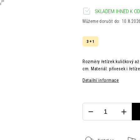
SKLADEM IHNED K OD
Můžeme doručit do:
10.8.202
3 + 1
Rozměry řetízek kuličkový až 
cm. Materiál: přívesek i řetíz
Detailní informace