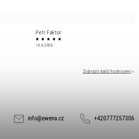
Petr Faktor
10.6.2026
Zobrazit další hodnocení
info
@
ewena.cz
+420777257306