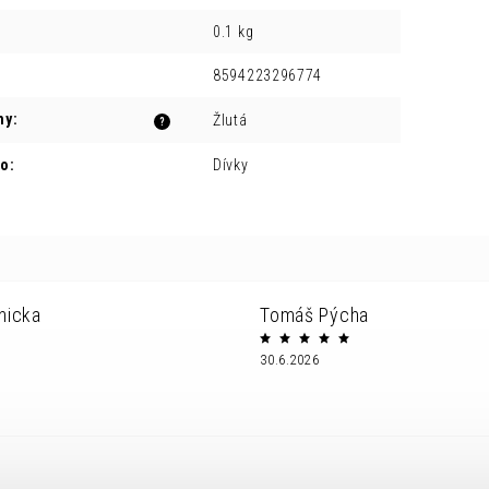
0.1 kg
8594223296774
ny
:
Žlutá
?
ro
:
Dívky
nicka
Tomáš Pýcha
30.6.2026