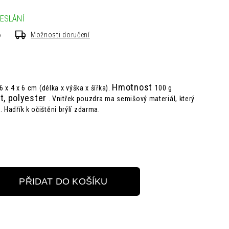
ESLÁNÍ
6
Možnosti doručení
Hmotnost
6 x 4 x 6 cm (délka x výška x šířka).
100 g
st, polyester
.
Vnitřek pouzdra ma semišový materiál, který
 Hadřík k očištěni brýlí zdarma.
PŘIDAT DO KOŠÍKU