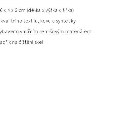
6 x 4 x 6 cm (délka x výška x šířka)
 kvalitního textilu, kovu a syntetiky
ybaveno vnitřním semišovým materiálem
adřík na čištění skel