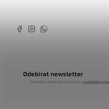
Facebook
Instagram
Whatsapp
Odebírat newsletter
Odesláním objednávky souhlasíte s
podmínkami ochra