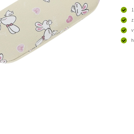
1
z
v
h