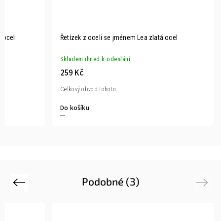
á ocel
Řetízek z oceli se jménem Lea zlatá ocel
Skladem ihned k odeslání
259 Kč
Celkový obvod tohoto...
Do košíku
Podobné (3)
Previous
Next