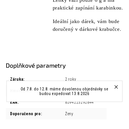
Lehký váží pouze 6 g a má
praktické zapínání karabinkou.
Ideální jako dárek, vám bude
doručený v dárkové krabučce.
Doplňkové parametry
Záruka
:
2 roky
Od 7.8. do 12.8. máme dovolenou objednávky se
Hmotnost
:
0.05 kg
budou expedovat 13.8.2026
EAN
:
8594223292844
Doporučeno pro
:
Ženy