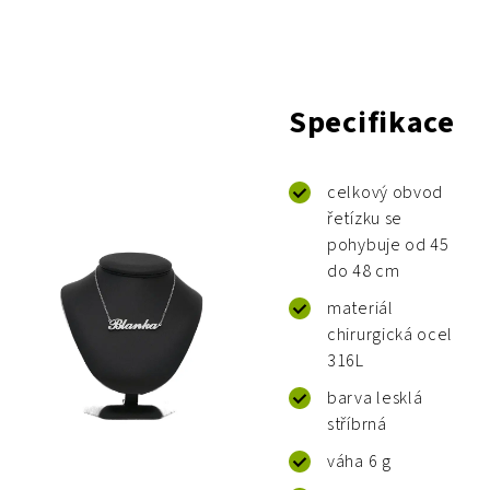
Specifikace
celkový obvod
řetízku se
pohybuje od 45
do 48 cm
materiál
chirurgická ocel
316L
barva lesklá
stříbrná
váha 6 g