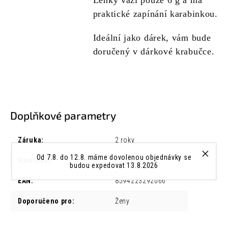
Lehký váží pouze 6 g a má
praktické zapínání karabinkou.
Ideální jako dárek, vám bude
doručený v dárkové krabučce.
Doplňkové parametry
Záruka
:
2 roky
Od 7.8. do 12.8. máme dovolenou objednávky se
Hmotnost
:
0.05 kg
budou expedovat 13.8.2026
EAN
:
8594223292066
Doporučeno pro
:
Ženy