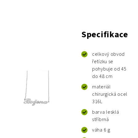
Specifikace
celkový obvod
řetízku se
pohybuje od 45
do 48 cm
materiál
chirurgická ocel
316L
barva lesklá
stříbrná
váha 6 g